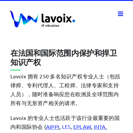
Skip
to
content
在法国和国际范围内保护和捍卫
知识产权
Lavoix 拥有 250 多名知识产权专业人士（包括
律师、专利代理人、工程师、法律专家和支持
人员），随时准备响应您在欧洲及全球范围内
所有与无形资产相关的请求。
Lavoix 的专业人士也活跃于该行业最重要的国
内和国际协会 (
AIPPI
,
LES
,
EPLAW
,
INTA
,