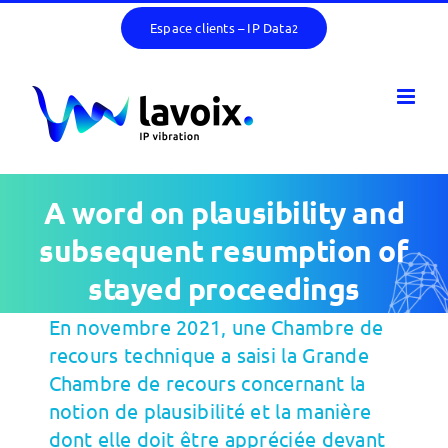
Passer
Espace clients – IP Data
2
au
contenu
A word on plausibility and
subsequent resumption of
stayed proceedings
En novembre 2021, une Chambre de
recours technique a saisi la Grande
Chambre de recours concernant la
notion de plausibilité et la manière
dont elle doit être appréciée devant