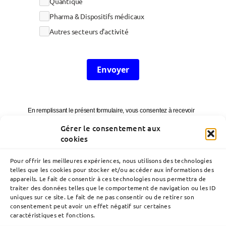
Quantique
Pharma & Dispositifs médicaux
Autres secteurs d'activité
Envoyer
En remplissant le présent formulaire, vous consentez à recevoir
de notre part des communications ciblées en fonction des
Gérer le consentement aux
intérêts que vous avez renseignés (newsletters, invitations à des
cookies
événements métier, enquêtes de satisfaction…).
Vos données ne sont transmises à aucun tiers. Elles sont
conservées pendant une durée maximum de trois ans à compter
Pour offrir les meilleures expériences, nous utilisons des technologies
de la fin de notre relation commerciale ou à compter du dernier
telles que les cookies pour stocker et/ou accéder aux informations des
contact émanant de vous. Vous pouvez exercer vos droits
appareils. Le fait de consentir à ces technologies nous permettra de
d’accès, de rectification, de suppression et de limitation en
traiter des données telles que le comportement de navigation ou les ID
contactant
communication@lavoix.eu
.
Vous disposez
uniques sur ce site. Le fait de ne pas consentir ou de retirer son
également d’un droit d’introduire une réclamation auprès de la
consentement peut avoir un effet négatif sur certaines
CNIL.
caractéristiques et fonctions.