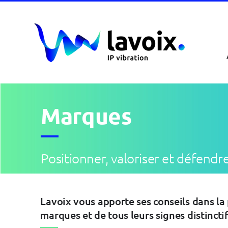
Passer
au
contenu
Marques
Positionner, valoriser et défend
Lavoix vous apporte ses conseils dans la
marques et de tous leurs signes distinctif