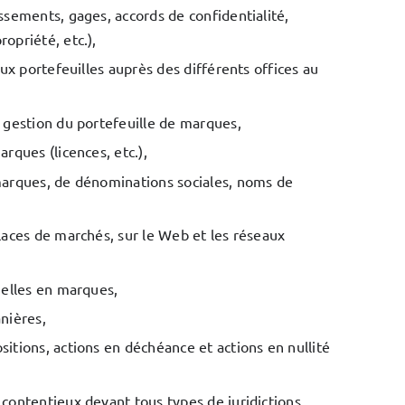
ssements, gages, accords de confidentialité,
opriété, etc.),
aux portefeuilles auprès des différents offices au
 gestion du portefeuille de marques,
rques (licences, etc.),
marques, de dénominations sociales, noms de
laces de marchés, sur le Web et les réseaux
ielles en marques,
nières,
itions, actions en déchéance et actions en nullité
contentieux devant tous types de juridictions.