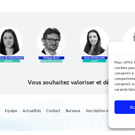
Pour offrir 
cookies pou
consentir à
comportemen
Vous souhaitez valoriser et défendre 
consentir o
caractéristi
Ac
Equipe
Actualités
Contact
Bureaux
Inscription newsletter
Plan du site
• Réalisé par
acteris