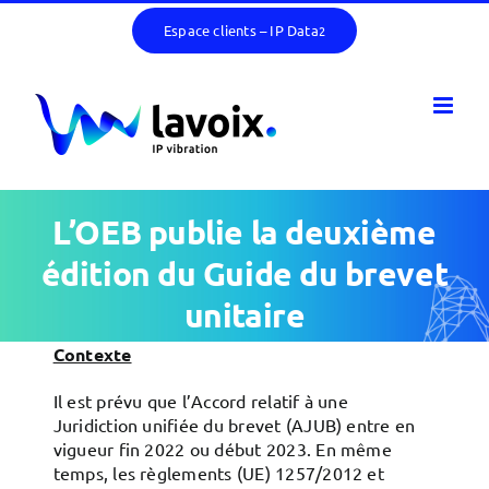
Passer
Espace clients – IP Data
2
au
contenu
L’OEB publie la deuxième
édition du Guide du brevet
unitaire
Contexte
Il est prévu que l’Accord relatif à une
Juridiction unifiée du brevet (AJUB) entre en
vigueur fin 2022 ou début 2023. En même
temps, les règlements (UE) 1257/2012 et