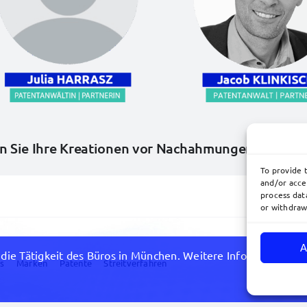
n Sie Ihre Kreationen vor Nachahmungen schütz
To provide 
and/or acce
process data
or withdraw
A
die Tätigkeit des Büros in München. Weitere Informationen zu
s
Marken
Patente
Streitverfahren