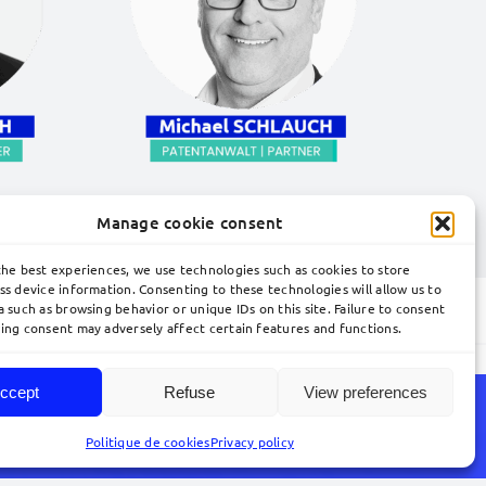
Manage cookie consent
en?
Kontaktieren Sie unsere Experten!
the best experiences, we use technologies such as cookies to store
ss device information. Consenting to these technologies will allow us to
 such as browsing behavior or unique IDs on this site. Failure to consent
ing consent may adversely affect certain features and functions.
ccept
Refuse
View preferences
r Tätigkeit der Kanzlei finden Sie in der englischen
Politique de cookies
Privacy policy