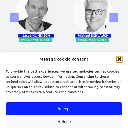
Manage cookie consent
Wollen Sie IP-Streitigkeiten vorbereiten
und erfolgreich führen?
Kontaktieren Sie
To provide the best experiences, we use technologies such as cookies
unsere Experten!
to store and/or access device information. Consenting to these
technologies will allow us to process data such as browsing behavior or
unique IDs on this site. Failure to consent or withdrawing consent may
adversely affect certain features and functions.
Accept
Toggle
Navigation
Refuse
Die deutsche Version dieser Website beschränkt sich
Standorte