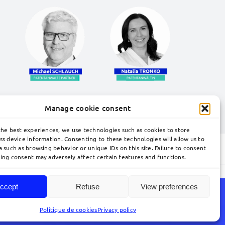
Manage cookie consent
en.
Kontaktieren Sie unsere Experten
.
the best experiences, we use technologies such as cookies to store
ss device information. Consenting to these technologies will allow us to
 such as browsing behavior or unique IDs on this site. Failure to consent
ing consent may adversely affect certain features and functions.
ccept
Refuse
View preferences
r Tätigkeit der Kanzlei finden Sie in der englischen
Politique de cookies
Privacy policy