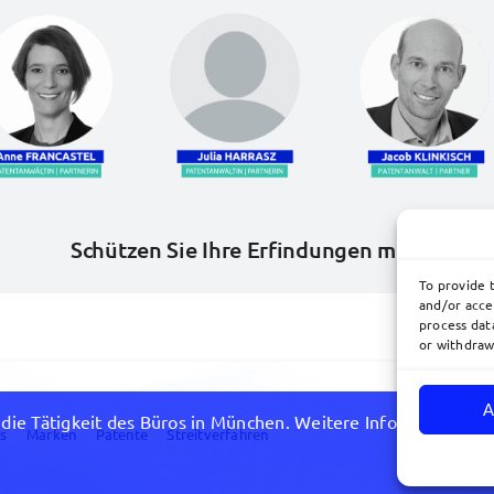
Schützen Sie Ihre Erfindungen mit Patent
To provide 
and/or acce
process data
or withdraw
A
die Tätigkeit des Büros in München. Weitere Informationen zu
s
Marken
Patente
Streitverfahren