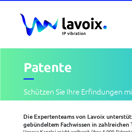
Skip
to
content
Patente
Schützen Sie Ihre Erfindungen m
Die Expertenteams von Lavoix unterstüt
gebündeltem Fachwissen in zahlreichen 
Unsere Kanzlei reicht weltweit über 4 000 Paten