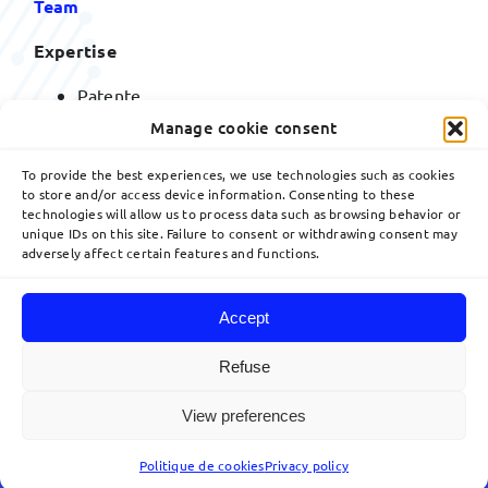
Team
Expertise
Patente
Marken
Manage cookie consent
Designs
Streitverfahren
To provide the best experiences, we use technologies such as cookies
to store and/or access device information. Consenting to these
technologies will allow us to process data such as browsing behavior or
unique IDs on this site. Failure to consent or withdrawing consent may
adversely affect certain features and functions.
Accept
Toggle
Navigation
Refuse
Die deutsche Version dieser Website beschränkt sich
Standorte
auf die Tätigkeit des Büros in München. Weitere
Informationen zur Tätigkeit der Kanzlei finden Sie in
View preferences
© 2026Lavoix •
Legal Mentions
•
Privacy Policy
•
Site map
• Created by
acteris
der englischen Version.
Auszeichnungen
Politique de cookies
Privacy policy