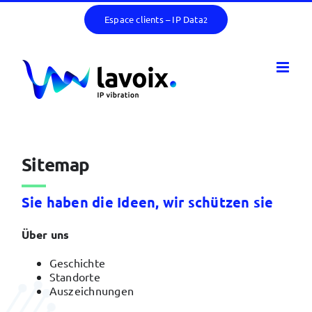
Skip
Espace clients – IP Data
2
to
content
Sitemap
Sie haben die Ideen, wir schützen sie
Über uns
Geschichte
Standorte
Auszeichnungen