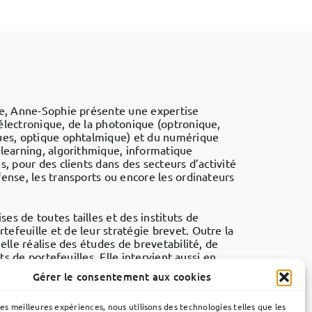
nce, Anne-Sophie présente une expertise
électronique, de la photonique (optronique,
ques, optique ophtalmique) et du numérique
 learning, algorithmique, informatique
s, pour des clients dans des secteurs d’activité
fense, les transports ou encore les ordinateurs
es de toutes tailles et des instituts de
efeuille et de leur stratégie brevet. Outre la
elle réalise des études de brevetabilité, de
its de portefeuilles. Elle intervient aussi en
es d’opposition, de recours et de contrefaçon.
Gérer le consentement aux cookies
ations de propriété intellectuelle en école
les meilleures expériences, nous utilisons des technologies telles que les
ce entre 2020 et 2023 auprès de