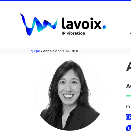
Passer
au
contenu
Equipe
• Anne-Sophie AURIOL
A
Co
F