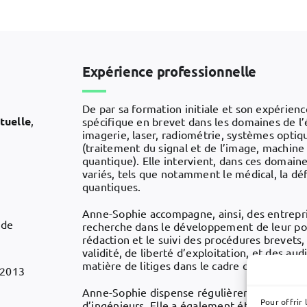
Expérience professionnelle
De par sa formation initiale et son expérie
tuelle
,
spécifique en brevet dans les domaines de l’
imagerie, laser, radiométrie, systèmes opti
(traitement du signal et de l’image, machine
quantique). Elle intervient, dans ces domaine
variés, tels que notamment le médical, la dé
quantiques.
Anne-Sophie accompagne, ainsi, des entrepris
 de
recherche dans le développement de leur port
rédaction et le suivi des procédures brevets, 
validité, de liberté d’exploitation, et des aud
matière de litiges dans le cadre de procédur
 2013
Anne-Sophie dispense régulièrement des form
Pour offrir 
d’ingénieurs. Elle a également été formatri