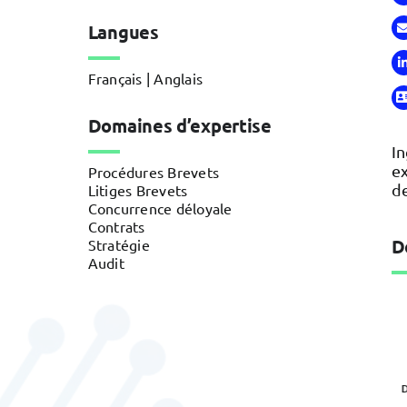
Langues
Français | Anglais
Domaines d’expertise
In
ex
Procédures Brevets
d
Litiges Brevets
Concurrence déloyale
Contrats
D
Stratégie
Audit
Défense et
D
aéronautique