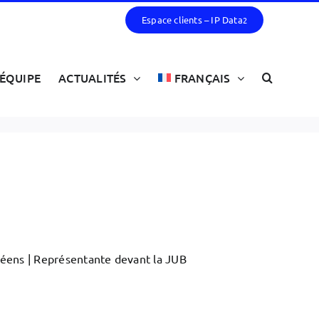
Espace clients – IP Data
2
ÉQUIPE
ACTUALITÉS
FRANÇAIS
péens | Représentante devant la JUB