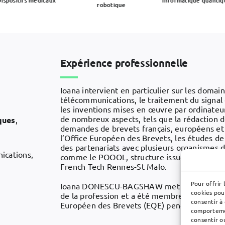
ispositifs médicaux
Informatique quantiq
robotique
Expérience professionnelle
Ioana intervient en particulier sur les domain
télécommunications, le traitement du signal
les inventions mises en œuvre par ordinateur.
de nombreux aspects, tels que la rédaction
ques
,
demandes de brevets français, européens et 
l’Office Européen des Brevets, les études de l
des partenariats avec plusieurs organismes 
ications,
comme le POOOL, structure issue de la fusio
French Tech Rennes-St Malo.
Pour offrir 
Ioana DONESCU-BAGSHAW met également se
cookies pou
de la profession et a été membre d’une comm
consentir à
Européen des Brevets (EQE) pendant 8 ans, 
comportemen
consentir o