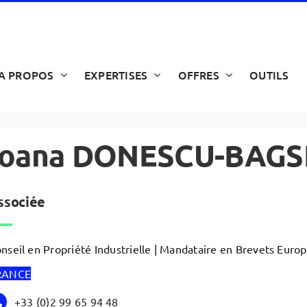
A PROPOS
EXPERTISES
OFFRES
OUTILS
Ioana DONESCU-BAG
ssociée
nseil en Propriété Industrielle | Mandataire en Brevets Euro
RANCE
+33 (0)2 99 65 94 48