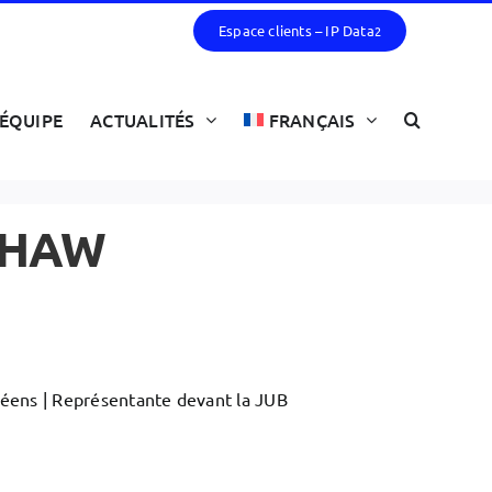
Espace clients – IP Data
2
ÉQUIPE
ACTUALITÉS
FRANÇAIS
SHAW
péens | Représentante devant la JUB