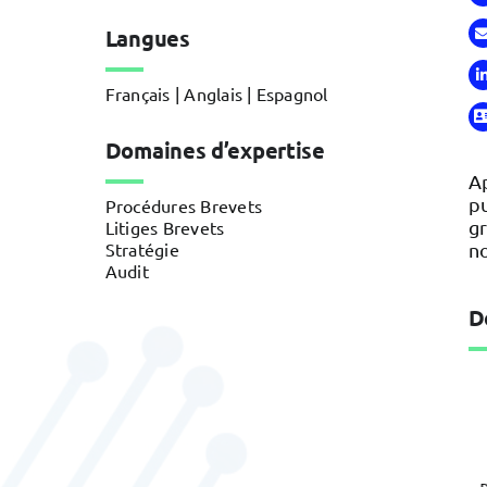
Langues
Français | Anglais | Espagnol
Domaines d’expertise
A
pu
Procédures Brevets
g
Litiges Brevets
Stratégie
no
Audit
D
Défense et