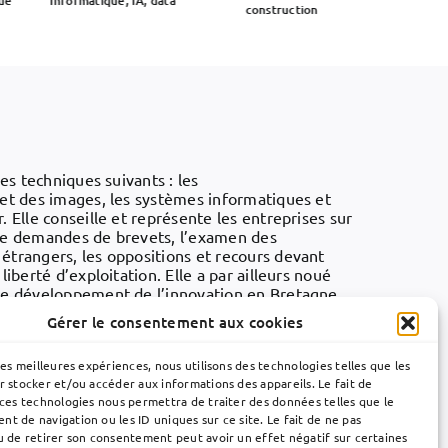
ue
Informatique, IA, data
Optique,
construction
es techniques suivants : les
 et des images, les systèmes informatiques et
 Elle conseille et représente les entreprises sur
 de demandes de brevets, l’examen des
étrangers, les oppositions et recours devant
iberté d’exploitation. Elle a par ailleurs noué
de développement de l’innovation en Bretagne,
n entre la Technopole Rennes Atalante et la
Gérer le consentement aux cookies
les meilleures expériences, nous utilisons des technologies telles que les
s compétences au service du développement
r stocker et/ou accéder aux informations des appareils. Le fait de
ission d’examen de qualification de l’Office
 ces technologies nous permettra de traiter des données telles que le
de 2009 à 2016.
t de navigation ou les ID uniques sur ce site. Le fait de ne pas
u de retirer son consentement peut avoir un effet négatif sur certaines