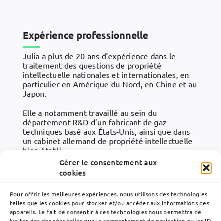
Expérience professionnelle
Julia a plus de 20 ans d’expérience dans le
traitement des questions de propriété
intellectuelle nationales et internationales, en
particulier en Amérique du Nord, en Chine et au
Japon.
Elle a notamment travaillé au sein du
département R&D d’un fabricant de gaz
techniques basé aux États-Unis, ainsi que dans
un cabinet allemand de propriété intellectuelle
bien établi.
Gérer le consentement aux
Elle a également traité toutes les questions de
cookies
propriété intellectuelle liées au secteur de
l’extrusion au sein du département des brevets
Pour offrir les meilleures expériences, nous utilisons des technologies
de l’un des principaux fabricants mondiaux de
telles que les cookies pour stocker et/ou accéder aux informations des
machines et de systèmes de traitement des
appareils. Le fait de consentir à ces technologies nous permettra de
plastiques et du caoutchouc
traiter des données telles que le comportement de navigation ou les ID