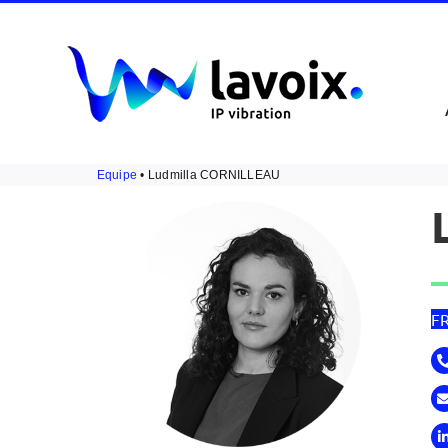
Passer
au
contenu
Equipe
• Ludmilla CORNILLEAU
F