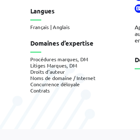
Langues
Français | Anglais
Ap
au
en
Domaines d’expertise
D
Procédures marques, DM
Litiges Marques, DM
Droits d’auteur
Noms de domaine / Internet
Concurrence déloyale
Contrats
Défense et
aéronautique