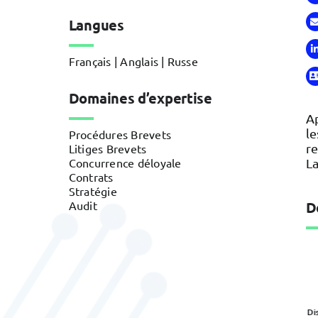
Langues
Français | Anglais | Russe
Domaines d’expertise
Ap
le
Procédures Brevets
re
Litiges Brevets
Concurrence déloyale
La
Contrats
Stratégie
Audit
D
Défense et
Di