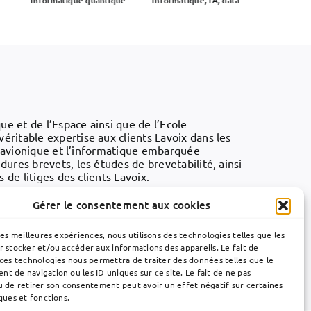
Informatique quantique
Informatique, IA, data
E-co
e et de l’Espace ainsi que de l’Ecole
itable expertise aux clients Lavoix dans les
l’avionique et l’informatique embarquée
res brevets, les études de brevetabilité, ainsi
 de litiges des clients Lavoix.
 œuvre ses compétences techniques afin
Gérer le consentement aux cookies
aux dans la protection de leurs actifs
et professionnalisme à leurs exigences.
les meilleures expériences, nous utilisons des technologies telles que les
r stocker et/ou accéder aux informations des appareils. Le fait de
 ces technologies nous permettra de traiter des données telles que le
t de navigation ou les ID uniques sur ce site. Le fait de ne pas
u de retirer son consentement peut avoir un effet négatif sur certaines
ques et fonctions.