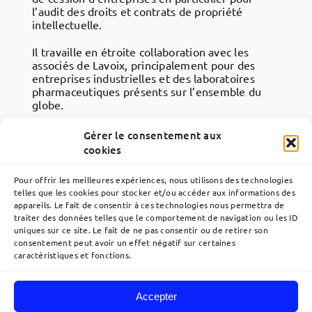
l’audit des droits et contrats de propriété
intellectuelle.
Il travaille en étroite collaboration avec les
associés de Lavoix, principalement pour des
entreprises industrielles et des laboratoires
pharmaceutiques présents sur l’ensemble du
globe.
Enfin, Pierre-Emmanuel est membre de
Gérer le consentement aux
plusieurs associations dans le domaine de la
cookies
propriété intellectuelle, dont l’Association des
Praticiens Européens des Brevets (APEB),
Pour offrir les meilleures expériences, nous utilisons des technologies
l’Association Internationale pour la Protection de
telles que les cookies pour stocker et/ou accéder aux informations des
la Propriété Intellectuelle (AIPPI) et l’EPLAW
appareils. Le fait de consentir à ces technologies nous permettra de
(European Patent Lawyers Association).
traiter des données telles que le comportement de navigation ou les ID
uniques sur ce site. Le fait de ne pas consentir ou de retirer son
consentement peut avoir un effet négatif sur certaines
caractéristiques et fonctions.
Accepter
Navigation