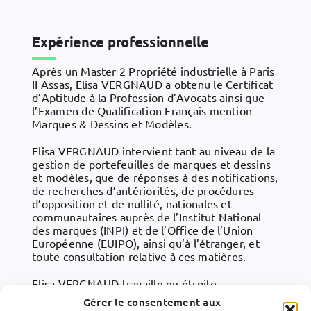
Expérience professionnelle
Après un Master 2 Propriété industrielle à Paris
II Assas, Elisa VERGNAUD a obtenu le Certificat
d’Aptitude à la Profession d’Avocats ainsi que
l’Examen de Qualification Français mention
Marques & Dessins et Modèles.
Elisa VERGNAUD intervient tant au niveau de la
gestion de portefeuilles de marques et dessins
et modèles, que de réponses à des notifications,
de recherches d’antériorités, de procédures
d’opposition et de nullité, nationales et
communautaires auprès de l’Institut National
des marques (INPI) et de l’Office de l’Union
Européenne (EUIPO), ainsi qu’à l’étranger, et
toute consultation relative à ces matières.
Elisa VERGNAUD travaille en étroite
collaboration avec les associés de LAVOIX,
Gérer le consentement aux
principalement pour le compte de clients