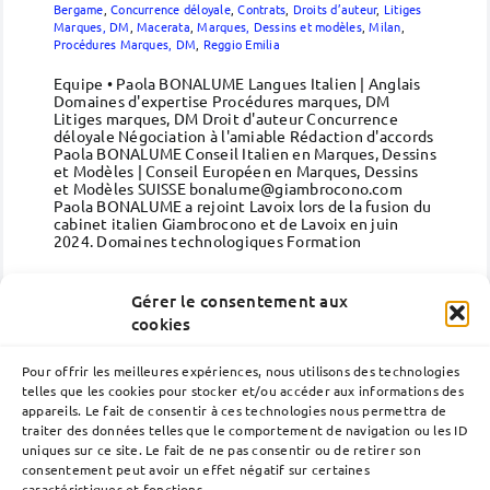
Bergame
,
Concurrence déloyale
,
Contrats
,
Droits d’auteur
,
Litiges
Marques, DM
,
Macerata
,
Marques, Dessins et modèles
,
Milan
,
Procédures Marques, DM
,
Reggio Emilia
Equipe • Paola BONALUME Langues Italien | Anglais
Domaines d'expertise Procédures marques, DM
Litiges marques, DM Droit d'auteur Concurrence
déloyale Négociation à l'amiable Rédaction d'accords
Paola BONALUME Conseil Italien en Marques, Dessins
et Modèles | Conseil Européen en Marques, Dessins
et Modèles SUISSE bonalume@giambrocono.com
Paola BONALUME a rejoint Lavoix lors de la fusion du
cabinet italien Giambrocono et de Lavoix en juin
2024. Domaines technologiques Formation
(suite)
Gérer le consentement aux
cookies
Pour offrir les meilleures expériences, nous utilisons des technologies
telles que les cookies pour stocker et/ou accéder aux informations des
appareils. Le fait de consentir à ces technologies nous permettra de
traiter des données telles que le comportement de navigation ou les ID
uniques sur ce site. Le fait de ne pas consentir ou de retirer son
consentement peut avoir un effet négatif sur certaines
caractéristiques et fonctions.