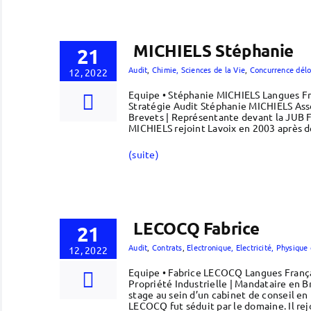
MICHIELS Stéphanie
21
Audit
,
Chimie, Sciences de la Vie
,
Concurrence délo
12, 2022
Equipe • Stéphanie MICHIELS Langues Fr
Stratégie Audit Stéphanie MICHIELS Asso
Brevets | Représentante devant la JUB 
MICHIELS rejoint Lavoix en 2003 après d
(suite)
LECOCQ Fabrice
21
Audit
,
Contrats
,
Electronique, Electricité, Physiqu
12, 2022
Equipe • Fabrice LECOCQ Langues França
Propriété Industrielle | Mandataire en 
stage au sein d’un cabinet de conseil en 
LECOCQ fut séduit par le domaine. Il rej