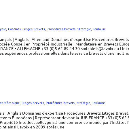
yale
,
Contrats
,
Litiges Brevets
,
Procédures Brevets
,
Stratégie
,
Toulouse
ançais | Anglais | Allemand Domaines d'expertise Procédures Brevets
ciée Conseil en Propriété Industrielle | Mandataire en Brevets Europ
FRANCE • ALLEMAGNE +33 (0)5 62 89 44 30 smichiels@lavoix.eu Linked
es expériences professionnelles dans le service brevets d'une multi
e et Mécanique
,
Litiges Brevets
,
Procédures Brevets
,
Stratégie
,
Toulouse
is | Anglais Domaines d'expertise Procédures Brevets Litiges Brevet
Brevets Européens | Représentant devant la JUB FRANCE +33 (0)5 62 8
Propriété Intellectuelle, puis à une conférence menée par l’Institut N
oint ainsi Lavoix en 2009 après une