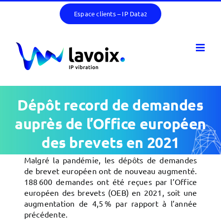
Passer
Espace clients – IP Data
2
au
contenu
Dépôt record de demandes
auprès de l’Office européen
des brevets en 2021
Malgré la pandémie, les dépôts de demandes
de brevet européen ont de nouveau augmenté.
188 600 demandes ont été reçues par l’Office
européen des brevets (OEB) en 2021, soit une
augmentation de 4,5 % par rapport à l’année
précédente.