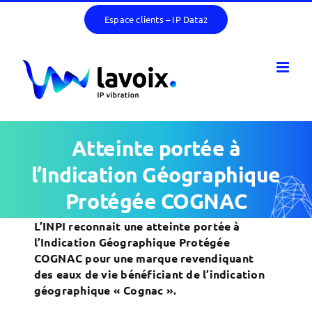
Passer
Espace clients – IP Data
2
au
contenu
Atteinte portée à
l’Indication Géographique
Protégée COGNAC
L’INPI reconnait une atteinte portée à
l’Indication Géographique Protégée
COGNAC pour une marque revendiquant
des eaux de vie bénéficiant de l’indication
géographique « Cognac ».