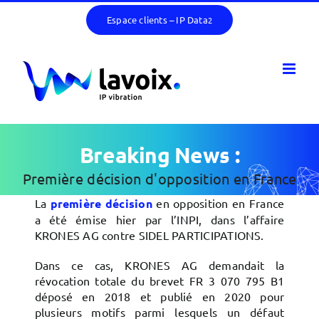
Passer
Espace clients – IP Data
2
au
contenu
Breaking News :
Première décision d'opposition en France
La
première décision
en opposition en France
a été émise hier par l’INPI, dans l’affaire
KRONES AG contre SIDEL PARTICIPATIONS.
Dans ce cas, KRONES AG demandait la
révocation totale du brevet FR 3 070 795 B1
déposé en 2018 et publié en 2020 pour
plusieurs motifs parmi lesquels un défaut