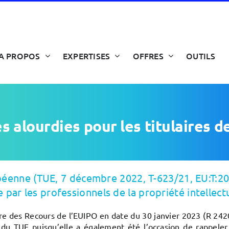
A PROPOS
EXPERTISES
OFFRES
OUTILS
s alourdies pour les titulaire
opéenne (TUE, 7 décembre 2022, T-623/21, EU:T:20
ar les professionnels de la propriété intellectu
bre des Recours de l’EUIPO en date du 30 janvier 2023 (R 24
ion du TUE puisqu’elle a également été l’occasion de rappele