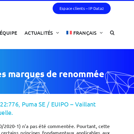
Espace clients – IP Data
2
ÉQUIPE
ACTUALITÉS
FRANÇAIS
s des marques de renommée
22:776, Puma SE / EUIPO – Vaillant
elle.
20/2020-1) n’a pas été commentée. Pourtant, cette
r certains principes fondamentaux applicables aux