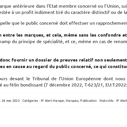
rque antérieure dans l’Etat membre concerné ou l’Union, suiv
stée à un profit indûment tiré du caractère distinctif ou de
rappelle que le public concerné doit effectuer un rapprocheme
ien entre les marques, et cela, même sans les confondre et
champ du principe de spécialité, et ce, même en cas de ren
onc fournir un dossier de preuves relatif non seulement
es en cause au regard du public concerné, ce qui constit
ecours devant le Tribunal de l’Union Européenne dont nous
é au félin bondissant (7 décembre 2022, T-623/21, EU:T:2022
 : 26 mai 2023
Catégories :
IP Alert Marque
,
Marques
,
Publication
Mots-clés :
IP Aler