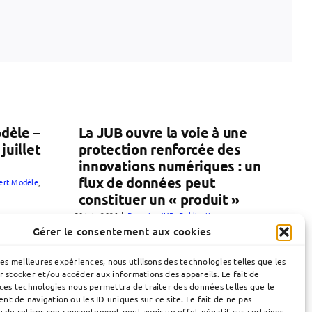
dèle –
La JUB ouvre la voie à une
juillet
protection renforcée des
innovations numériques : un
flux de données peut
lert Modèle
,
constituer un « produit »
30 juin 2026
|
Brevets
,
JUB
,
Publication
Gérer le consentement aux cookies
les meilleures expériences, nous utilisons des technologies telles que les
r stocker et/ou accéder aux informations des appareils. Le fait de
 ces technologies nous permettra de traiter des données telles que le
t de navigation ou les ID uniques sur ce site. Le fait de ne pas
u de retirer son consentement peut avoir un effet négatif sur certaines