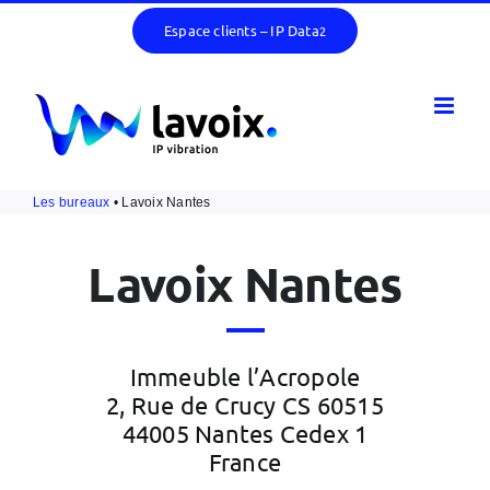
Passer
Espace clients – IP Data
2
au
contenu
Les bureaux
• Lavoix Nantes
Lavoix Nantes
Immeuble l’Acropole
2, Rue de Crucy CS 60515
44005 Nantes Cedex 1
France