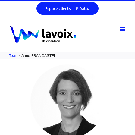
Skip
Espace clients – IP Data
2
to
content
Team
• Anne FRANCASTEL