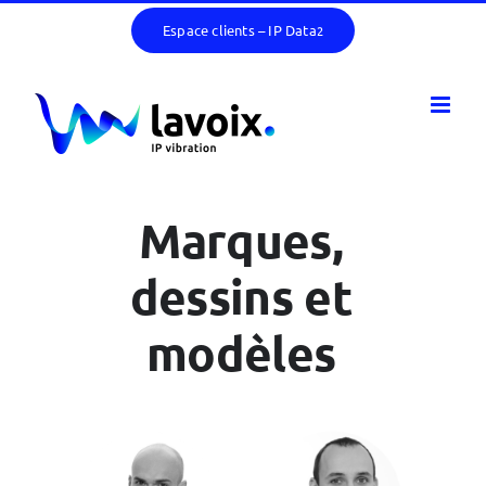
Passer
Espace clients – IP Data
2
au
contenu
Marques,
dessins et
modèles