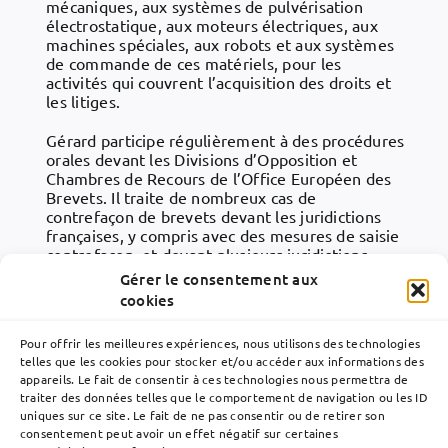
mécaniques, aux systèmes de pulvérisation
électrostatique, aux moteurs électriques, aux
machines spéciales, aux robots et aux systèmes
de commande de ces matériels, pour les
activités qui couvrent l’acquisition des droits et
les litiges.
Gérard participe régulièrement à des procédures
orales devant les Divisions d’Opposition et
Chambres de Recours de l’Office Européen des
Brevets. Il traite de nombreux cas de
contrefaçon de brevets devant les juridictions
françaises, y compris avec des mesures de saisie
contrefaçon, et devant plusieurs juridictions
étrangères. Il intervient au Centre Paul Roubier,
Gérer le consentement aux
organisme de recherche et de formation en droit
cookies
et stratégie de la propriété industrielle.
Pour offrir les meilleures expériences, nous utilisons des technologies
Gérard est également juge technique, dans le
telles que les cookies pour stocker et/ou accéder aux informations des
domaine de la physique, au sein de la Juridiction
appareils. Le fait de consentir à ces technologies nous permettra de
Unifiée du Brevet.
traiter des données telles que le comportement de navigation ou les ID
uniques sur ce site. Le fait de ne pas consentir ou de retirer son
consentement peut avoir un effet négatif sur certaines