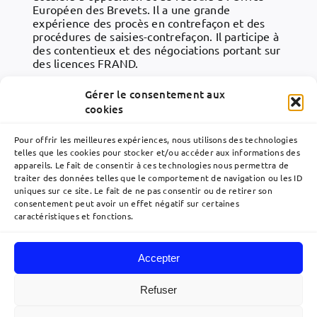
Européen des Brevets. Il a une grande
expérience des procès en contrefaçon et des
procédures de saisies-contrefaçon. Il participe à
des contentieux et des négociations portant sur
des licences FRAND.
Il est l’un des premiers mandataires européens à
Gérer le consentement aux
avoir obtenu en 2004 la qualification de « Patent
cookies
Litigator » dans l’Union Européenne, portant sur
les litiges en matière de brevets. Philippe Blot
Pour offrir les meilleures expériences, nous utilisons des technologies
donne également des conférences dans le
telles que les cookies pour stocker et/ou accéder aux informations des
domaine de la protection conférée par le brevet
appareils. Le fait de consentir à ces technologies nous permettra de
français et européen.
traiter des données telles que le comportement de navigation ou les ID
uniques sur ce site. Le fait de ne pas consentir ou de retirer son
consentement peut avoir un effet négatif sur certaines
caractéristiques et fonctions.
Accepter
Navigation
à
Refuser
bascule
Accueil