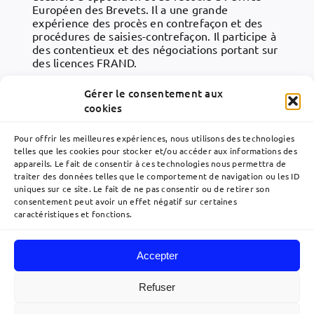
Européen des Brevets. Il a une grande
expérience des procès en contrefaçon et des
procédures de saisies-contrefaçon. Il participe à
des contentieux et des négociations portant sur
des licences FRAND.
Il est l’un des premiers mandataires européens à
Gérer le consentement aux
avoir obtenu en 2004 la qualification de « Patent
cookies
Litigator » dans l’Union Européenne, portant sur
les litiges en matière de brevets. Philippe Blot
Pour offrir les meilleures expériences, nous utilisons des technologies
donne également des conférences dans le
telles que les cookies pour stocker et/ou accéder aux informations des
domaine de la protection conférée par le brevet
appareils. Le fait de consentir à ces technologies nous permettra de
français et européen.
traiter des données telles que le comportement de navigation ou les ID
uniques sur ce site. Le fait de ne pas consentir ou de retirer son
consentement peut avoir un effet négatif sur certaines
caractéristiques et fonctions.
Accepter
Navigation
à
Refuser
bascule
Accueil