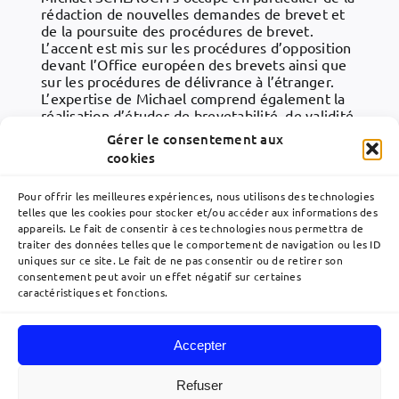
rédaction de nouvelles demandes de brevet et
de la poursuite des procédures de brevet.
L’accent est mis sur les procédures d’opposition
devant l’Office européen des brevets ainsi que
sur les procédures de délivrance à l’étranger.
L’expertise de Michael comprend également la
réalisation d’études de brevetabilité, de validité
et de liberté d’exploitation. Il conseille
Gérer le consentement aux
également ses clients en matière de marques et
cookies
sur certains aspects de la loi allemande sur les
inventions des employés.
Pour offrir les meilleures expériences, nous utilisons des technologies
telles que les cookies pour stocker et/ou accéder aux informations des
appareils. Le fait de consentir à ces technologies nous permettra de
traiter des données telles que le comportement de navigation ou les ID
uniques sur ce site. Le fait de ne pas consentir ou de retirer son
consentement peut avoir un effet négatif sur certaines
caractéristiques et fonctions.
Accepter
Navigation
à
Refuser
bascule