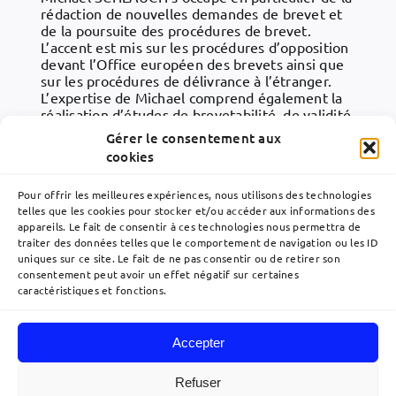
rédaction de nouvelles demandes de brevet et
de la poursuite des procédures de brevet.
L’accent est mis sur les procédures d’opposition
devant l’Office européen des brevets ainsi que
sur les procédures de délivrance à l’étranger.
L’expertise de Michael comprend également la
réalisation d’études de brevetabilité, de validité
et de liberté d’exploitation. Il conseille
Gérer le consentement aux
également ses clients en matière de marques et
cookies
sur certains aspects de la loi allemande sur les
inventions des employés.
Pour offrir les meilleures expériences, nous utilisons des technologies
telles que les cookies pour stocker et/ou accéder aux informations des
appareils. Le fait de consentir à ces technologies nous permettra de
traiter des données telles que le comportement de navigation ou les ID
uniques sur ce site. Le fait de ne pas consentir ou de retirer son
consentement peut avoir un effet négatif sur certaines
caractéristiques et fonctions.
Accepter
Navigation
à
Refuser
bascule