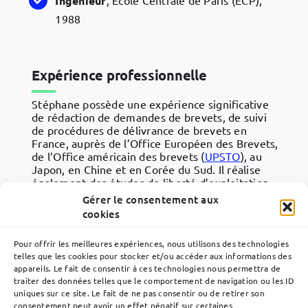
Ingénieur
, Ecole Centrale de Paris (ECP),
1988
Expérience professionnelle
Stéphane possède une expérience significative
de rédaction de demandes de brevets, de suivi
de procédures de délivrance de brevets en
France, auprès de l’Office Européen des Brevets,
de l’Office américain des brevets (
UPSTO
), au
Japon, en Chine et en Corée du Sud. Il réalise
également des études de liberté d’exploitation
et des procédures d’opposition devant l’Office
Gérer le consentement aux
Européen des Brevets.
cookies
Stéphane est également en charge de la
Pour offrir les meilleures expériences, nous utilisons des technologies
coordination des formations internes chez
telles que les cookies pour stocker et/ou accéder aux informations des
Lavoix qui sont dispensées à tous les
appareils. Le fait de consentir à ces technologies nous permettra de
collaborateurs qui rejoignent le cabinet.
traiter des données telles que le comportement de navigation ou les ID
uniques sur ce site. Le fait de ne pas consentir ou de retirer son
consentement peut avoir un effet négatif sur certaines