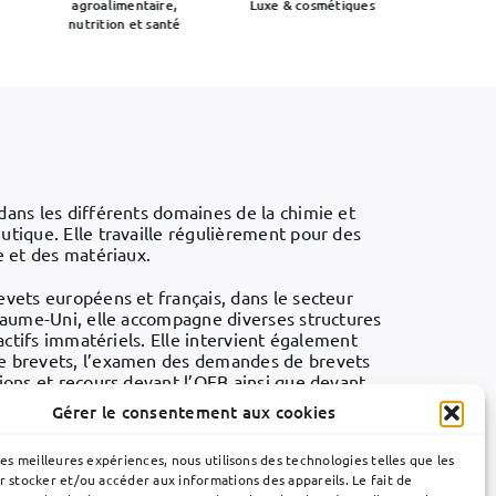
agroalimentaire,
Luxe & cosmétiques
Pharmacie
nutrition et santé
dans les différents domaines de la chimie et
utique. Elle travaille régulièrement pour des
e et des matériaux.
evets européens et français, dans le secteur
oyaume-Uni, elle accompagne diverses structures
 actifs immatériels. Elle intervient également
de brevets, l’examen des demandes de brevets
tions et recours devant l’OEB ainsi que devant
Gérer le consentement aux cookies
 liberté d’exploitation, et des audits de
les meilleures expériences, nous utilisons des technologies telles que les
Due Diligence ».
r stocker et/ou accéder aux informations des appareils. Le fait de