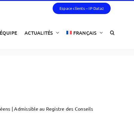
Espace clients – IP Data
2
ÉQUIPE
ACTUALITÉS
FRANÇAIS
péens | Admissible au Registre des Conseils