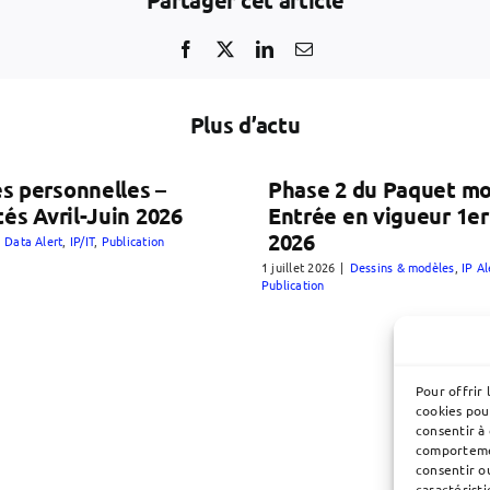
Partager cet article
Plus d’actu
s personnelles –
Phase 2 du Paquet mo
tés Avril-Juin 2026
Entrée en vigueur 1er 
2026
Data Alert
,
IP/IT
,
Publication
1 juillet 2026
|
Dessins & modèles
,
IP A
Publication
Pour offrir 
cookies pou
consentir à
comportemen
consentir o
caractéristi