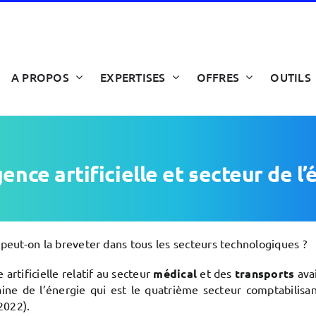
A PROPOS
EXPERTISES
OFFRES
OUTILS
gence artificielle et secteur de l
is peut-on la breveter dans tous les secteurs technologiques ?
 artificielle relatif au secteur
médical
et des
transports
avai
ne de l’énergie qui est le quatrième secteur comptabilisa
2022).