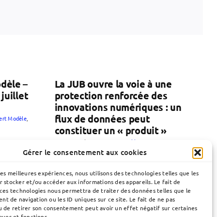
dèle –
La JUB ouvre la voie à une
juillet
protection renforcée des
innovations numériques : un
flux de données peut
lert Modèle
,
constituer un « produit »
30 juin 2026
|
Brevets
,
JUB
,
Publication
Gérer le consentement aux cookies
les meilleures expériences, nous utilisons des technologies telles que les
r stocker et/ou accéder aux informations des appareils. Le fait de
 ces technologies nous permettra de traiter des données telles que le
t de navigation ou les ID uniques sur ce site. Le fait de ne pas
u de retirer son consentement peut avoir un effet négatif sur certaines
ques et fonctions.