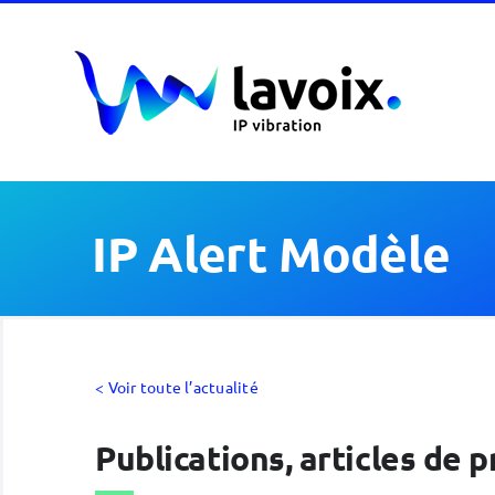
Passer
au
contenu
IP Alert Modèle
< Voir toute l’actualité
Publications, articles de