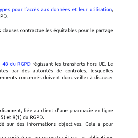
pes pour l’accès aux données et leur utilisation
,
GPD.
 clauses contractuelles équitables pour le partage
cle 48 du RGPD
régissant les transferts hors UE. Le
es par des autorités de contrôles, lesquelles
ements concernés doivent donc veiller à disposer
cament, liée au client d’une pharmacie en ligne
5) et 9(1) du RGPD.
dé sur des informations objectives. Cela a pour
une société qui ne respecterait pas les obligations