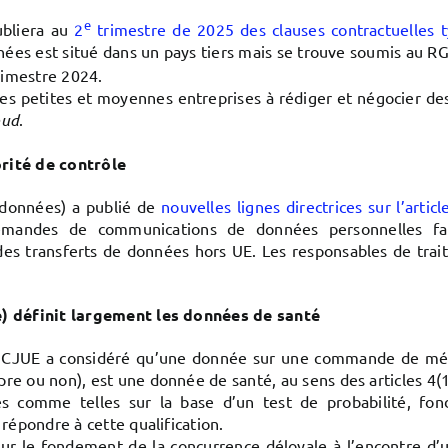
e
ubliera au
2
trimestre de 2025 des clauses contractuelles ty
nées est situé dans un pays tiers mais se trouve soumis au R
imestre 2024.
les petites et moyennes entreprises à rédiger et négocier des
oud
.
rité de contrôle
 données) a publié de
nouvelles lignes directrices sur l’arti
emandes de communications de données personnelles fait
s transferts de données hors UE. Les responsables de trait
e) définit largement les données de santé
a CJUE a considéré qu’une donnée sur une commande de médi
e ou non), est une donnée de santé, au sens des articles 4(1
s comme telles sur la base d’un test de probabilité, fon
répondre à cette qualification.
r sur le fondement de la concurrence déloyale à l’encontre d’