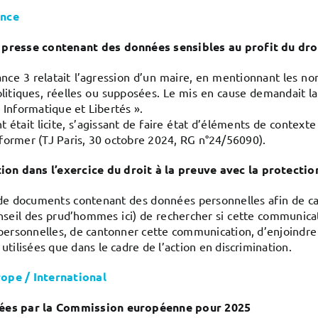
ance
presse contenant des données sensibles au profit du droi
 France 3 relatait l’agression d’un maire, en mentionnant les
politiques, réelles ou supposées. Le mis en cause demandait
 « Informatique et Libertés ».
nt était licite, s’agissant de faire état d’éléments de contex
’informer (TJ Paris, 30 octobre 2024, RG n°24/56090).
n dans l’exercice du droit à la preuve avec la protecti
 documents contenant des données personnelles afin de car
nseil des prud’hommes ici) de rechercher si cette communicat
rsonnelles, de cantonner cette communication, d’enjoindre à l
ilisées que dans le cadre de l’action en discrimination.
rope / International
cées par la Commission européenne pour 2025