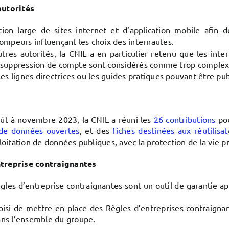
autorités
ion large de sites internet et d’application mobile afin d
mpeurs influençant les choix des internautes.
utres autorités, la CNIL a en particulier retenu que les int
 de suppression de compte sont considérés comme trop complex
s lignes directrices ou les guides pratiques pouvant être pub
oût à novembre 2023, la CNIL a réuni les
26 contributions
pou
 de données ouvertes
, et des
fiches destinées aux réutilisa
loitation de données publiques, avec la protection de la vie p
entreprise contraignantes
gles d’entreprise contraignantes sont un outil de garantie 
hoisi de mettre en place des Règles d’entreprises contraign
ns l’ensemble du groupe.