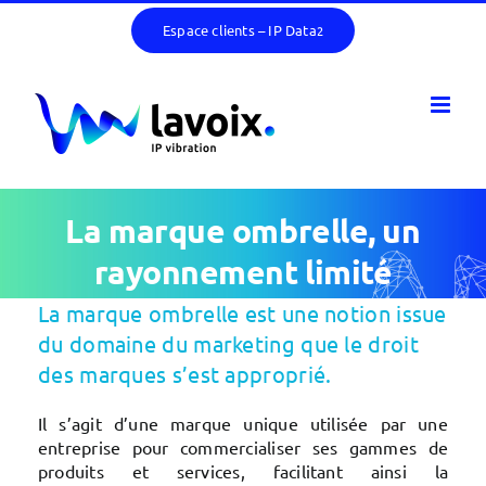
Passer
Espace clients – IP Data
2
au
contenu
La marque ombrelle, un
rayonnement limité
La marque ombrelle est une notion issue
du domaine du marketing que le droit
des marques s’est approprié.
Il s’agit d’une marque unique utilisée par une
entreprise pour commercialiser ses gammes de
produits et services, facilitant ainsi la