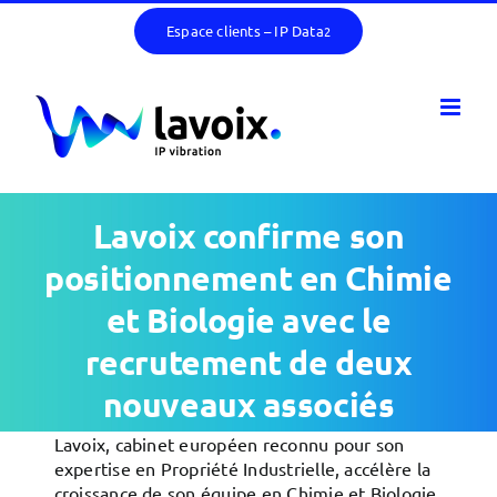
Passer
Espace clients – IP Data
2
au
contenu
Lavoix confirme son
positionnement en Chimie
et Biologie avec le
recrutement de deux
nouveaux associés
Lavoix, cabinet européen reconnu pour son
expertise en Propriété Industrielle, accélère la
croissance de son équipe en Chimie et Biologie