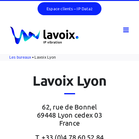
Passer
Espace clients – IP Data
2
au
contenu
Les bureaux
• Lavoix Lyon
Lavoix Lyon
62, rue de Bonnel
69448 Lyon cedex 03
France
T. +33 (0)4 78 60 52 84