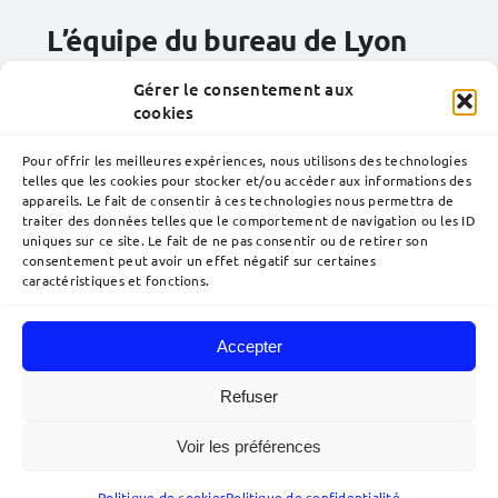
L’équipe du bureau de
Lyon
Gérer le consentement aux
cookies
Pour offrir les meilleures expériences, nous utilisons des technologies
telles que les cookies pour stocker et/ou accéder aux informations des
appareils. Le fait de consentir à ces technologies nous permettra de
traiter des données telles que le comportement de navigation ou les ID
uniques sur ce site. Le fait de ne pas consentir ou de retirer son
consentement peut avoir un effet négatif sur certaines
caractéristiques et fonctions.
Accepter
Navigation
à
Refuser
bascule
Accueil
Voir les préférences
© 2026 Lavoix •
Mentions légales
•
Politique de confidentialité
•
Plan du
site
• Réalisé par
acteris
Qui sommes-nous ?
Politique de cookies
Politique de confidentialité