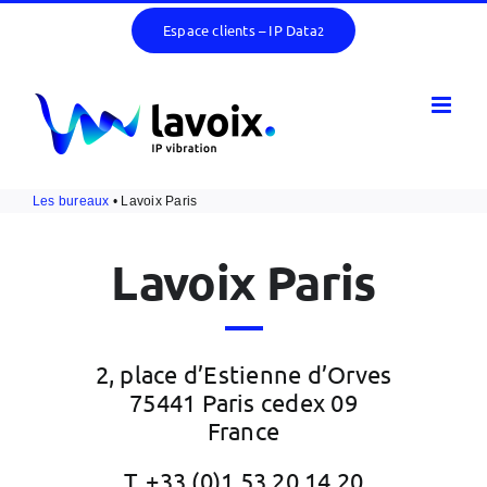
Passer
Espace clients – IP Data
2
au
contenu
Les bureaux
• Lavoix Paris
Lavoix Paris
2, place d’Estienne d’Orves
75441 Paris cedex 09
France
T. +33 (0)1 53 20 14 20