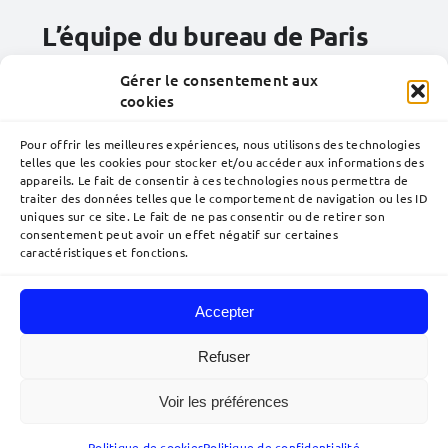
L’équipe du bureau de
Paris
Gérer le consentement aux
cookies
Pour offrir les meilleures expériences, nous utilisons des technologies
telles que les cookies pour stocker et/ou accéder aux informations des
appareils. Le fait de consentir à ces technologies nous permettra de
traiter des données telles que le comportement de navigation ou les ID
uniques sur ce site. Le fait de ne pas consentir ou de retirer son
consentement peut avoir un effet négatif sur certaines
caractéristiques et fonctions.
Accepter
Navigation
à
Refuser
bascule
Accueil
Voir les préférences
© 2026 Lavoix •
Mentions légales
•
Politique de confidentialité
•
Plan du
site
• Réalisé par
acteris
Qui sommes-nous ?
Politique de cookies
Politique de confidentialité