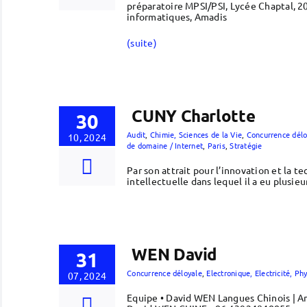
préparatoire MPSI/PSI, Lycée Chaptal, 2
informatiques, Amadis
(suite)
CUNY Charlotte
30
Audit
,
Chimie, Sciences de la Vie
,
Concurrence délo
10, 2024
de domaine / Internet
,
Paris
,
Stratégie
Par son attrait pour l’innovation et la t
intellectuelle dans lequel il a eu plusi
WEN David
31
Concurrence déloyale
,
Electronique, Electricité, P
07, 2024
Equipe • David WEN Langues Chinois | A