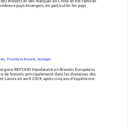
s brevets et des marques en Chine et est familier
ombreux pays étrangers, en particulier les pays
vets
,
Procédures Brevets
,
Stratégie
 Grégoire REPOND Mandataire en Brevets Européens
re de brevets principalement dans les domaines des
nt Lavoix en avril 2024, après cinq ans d'expérience