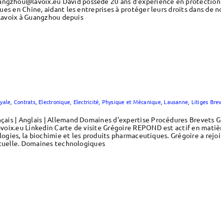
zhou@lavoix.eu David possède 20 ans d'expérience en protection de
es en Chine, aidant les entreprises à protéger leurs droits dans de n
 Lavoix à Guangzhou depuis
yale
,
Contrats
,
Electronique, Electricité, Physique et Mécanique
,
Lausanne
,
Litiges Bre
çais | Anglais | Allemand Domaines d'expertise Procédures Brevets
voix.eu Linkedin Carte de visite Grégoire REPOND est actif en matiè
logies, la biochimie et les produits pharmaceutiques. Grégoire a rejoi
ctuelle. Domaines technologiques