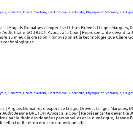
yale
,
Contrats
,
Droits d’auteur
,
Electronique, Electricité, Physique et Mécanique
,
Litige
s | Anglais Domaines d'expertise Litiges Brevets Litiges Marques, 
e Audit Claire GOURJON Avocat à la Cour | Représentante devant la
dre au mieux la création, l’innovation et la technologie que Claire Go
es technologiques
yale
,
Contrats
,
Droits d’auteur
,
Electronique, Electricité, Physique et Mécanique
,
Litige
s | Anglais Domaines d'expertise Litiges Brevets Litiges Marques, D
e Audit Jeanne BRETON Avocat à la Cour | Représentante devant la 
ttirée par le droit des données personnelles et le numérique, Jeann
 intellectuelle et du droit du numérique afin