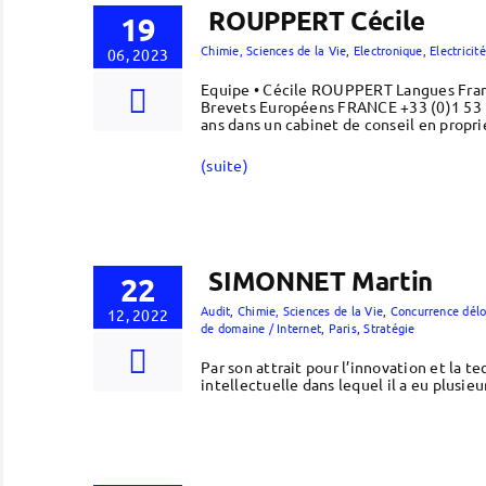
ROUPPERT Cécile
19
Chimie, Sciences de la Vie
,
Electronique, Electrici
06, 2023
Equipe • Cécile ROUPPERT Langues Franç
Brevets Européens FRANCE +33 (0)1 53 2
ans dans un cabinet de conseil en propr
(suite)
SIMONNET Martin
22
Audit
,
Chimie, Sciences de la Vie
,
Concurrence délo
12, 2022
de domaine / Internet
,
Paris
,
Stratégie
Par son attrait pour l’innovation et la t
intellectuelle dans lequel il a eu plusi