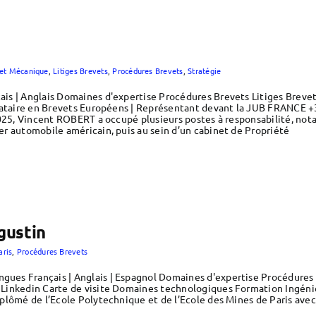
e et Mécanique
,
Litiges Brevets
,
Procédures Brevets
,
Stratégie
is | Anglais Domaines d'expertise Procédures Brevets Litiges Breve
dataire en Brevets Européens | Représentant devant la JUB FRANCE +
2025, Vincent ROBERT a occupé plusieurs postes à responsabilité, no
r automobile américain, puis au sein d’un cabinet de Propriété
ustin
aris
,
Procédures Brevets
gues Français | Anglais | Espagnol Domaines d'expertise Procédur
inkedin Carte de visite Domaines technologiques Formation Ingénieu
plômé de l’Ecole Polytechnique et de l’Ecole des Mines de Paris avec