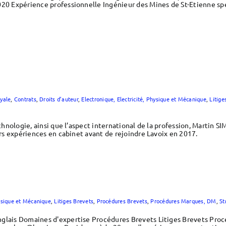
020 Expérience professionnelle Ingénieur des Mines de St-Etienne sp
yale
,
Contrats
,
Droits d’auteur
,
Electronique, Electricité, Physique et Mécanique
,
Litige
echnologie, ainsi que l’aspect international de la profession, Martin S
eurs expériences en cabinet avant de rejoindre Lavoix en 2017.
hysique et Mécanique
,
Litiges Brevets
,
Procédures Brevets
,
Procédures Marques, DM
,
St
nglais Domaines d'expertise Procédures Brevets Litiges Brevets Pro