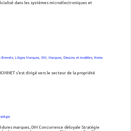
écialisé dans les systèmes microélectroniques et
s Brevets
,
Litiges Marques, DM
,
Marques, Dessins et modèles
,
Noms
IMONNET s’est dirigé vers le secteur de la propriété
ratégie
cédures marques, DM Concurrence déloyale Stratégie