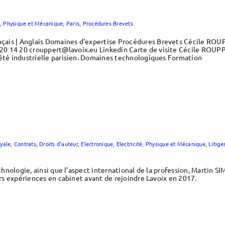
té, Physique et Mécanique
,
Paris
,
Procédures Brevets
ais | Anglais Domaines d'expertise Procédures Brevets Cécile ROUPP
0 14 20 crouppert@lavoix.eu Linkedin Carte de visite Cécile ROUPPE
iété industrielle parisien. Domaines technologiques Formation
yale
,
Contrats
,
Droits d’auteur
,
Electronique, Electricité, Physique et Mécanique
,
Litige
echnologie, ainsi que l’aspect international de la profession, Martin S
eurs expériences en cabinet avant de rejoindre Lavoix en 2017.