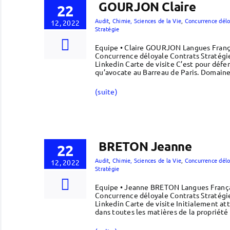
GOURJON Claire
22
Audit
,
Chimie, Sciences de la Vie
,
Concurrence délo
12, 2022
Stratégie
Equipe • Claire GOURJON Langues Françai
Concurrence déloyale Contrats Stratégi
Linkedin Carte de visite C’est pour défen
qu’avocate au Barreau de Paris. Domain
(suite)
BRETON Jeanne
22
Audit
,
Chimie, Sciences de la Vie
,
Concurrence délo
12, 2022
Stratégie
Equipe • Jeanne BRETON Langues Françai
Concurrence déloyale Contrats Stratégi
Linkedin Carte de visite Initialement a
dans toutes les matières de la propriété