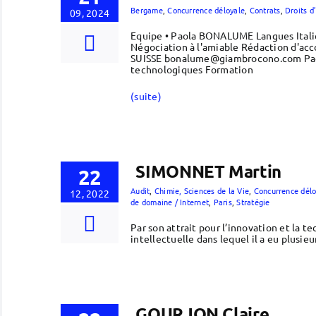
Bergame
,
Concurrence déloyale
,
Contrats
,
Droits d
09, 2024
Equipe • Paola BONALUME Langues Italie
Négociation à l'amiable Rédaction d'ac
SUISSE bonalume@giambrocono.com Paola 
technologiques Formation
(suite)
SIMONNET Martin
22
Audit
,
Chimie, Sciences de la Vie
,
Concurrence délo
12, 2022
de domaine / Internet
,
Paris
,
Stratégie
Par son attrait pour l’innovation et la t
intellectuelle dans lequel il a eu plusi
GOURJON Claire