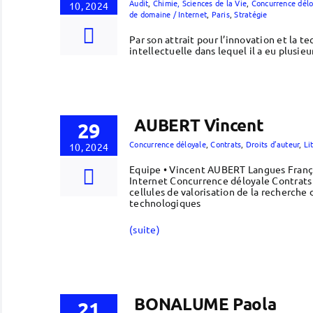
Audit
,
Chimie, Sciences de la Vie
,
Concurrence délo
10, 2024
de domaine / Internet
,
Paris
,
Stratégie
Par son attrait pour l’innovation et la t
intellectuelle dans lequel il a eu plusi
AUBERT Vincent
29
Concurrence déloyale
,
Contrats
,
Droits d’auteur
,
Li
10, 2024
Equipe • Vincent AUBERT Langues França
Internet Concurrence déloyale Contrats
cellules de valorisation de la recherche 
technologiques
(suite)
BONALUME Paola
21