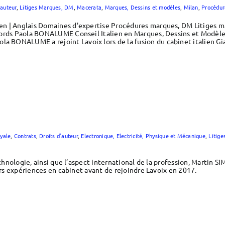
’auteur
,
Litiges Marques, DM
,
Macerata
,
Marques, Dessins et modèles
,
Milan
,
Procédu
n | Anglais Domaines d'expertise Procédures marques, DM Litiges m
cords Paola BONALUME Conseil Italien en Marques, Dessins et Modèle
BONALUME a rejoint Lavoix lors de la fusion du cabinet italien Gi
yale
,
Contrats
,
Droits d’auteur
,
Electronique, Electricité, Physique et Mécanique
,
Litige
echnologie, ainsi que l’aspect international de la profession, Martin S
eurs expériences en cabinet avant de rejoindre Lavoix en 2017.