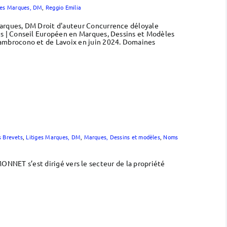
res Marques, DM
,
Reggio Emilia
arques, DM Droit d'auteur Concurrence déloyale
s | Conseil Européen en Marques, Dessins et Modèles
ambrocono et de Lavoix en juin 2024. Domaines
s Brevets
,
Litiges Marques, DM
,
Marques, Dessins et modèles
,
Noms
IMONNET s’est dirigé vers le secteur de la propriété