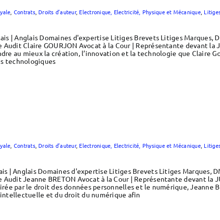
yale
,
Contrats
,
Droits d’auteur
,
Electronique, Electricité, Physique et Mécanique
,
Litige
s | Anglais Domaines d'expertise Litiges Brevets Litiges Marques, 
e Audit Claire GOURJON Avocat à la Cour | Représentante devant la
dre au mieux la création, l’innovation et la technologie que Claire Go
es technologiques
yale
,
Contrats
,
Droits d’auteur
,
Electronique, Electricité, Physique et Mécanique
,
Litige
s | Anglais Domaines d'expertise Litiges Brevets Litiges Marques, D
e Audit Jeanne BRETON Avocat à la Cour | Représentante devant la 
ttirée par le droit des données personnelles et le numérique, Jeann
 intellectuelle et du droit du numérique afin