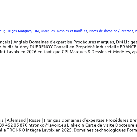
eur
,
Litiges Marques, DM
,
Marques, Dessins et modèles
,
Noms de domaine / Internet
,
P
çais | Anglais Domaines d'expertise Procédures marques, DM Litige
e Audit Audrey DUFRENOY Conseil en Propriété Industrielle FRANCE 
nt Lavoix en 2026 en tant que CPI Marques & Dessins et Modèles, apr
s | Allemand | Russe | Français Domaines d'expertise Procédures Br
 452 05 870 ntronko@lavoix.eu Linkedin Carte de visite Docteure en 
talia TRONKO intègre Lavoix en 2025. Domaines technologiques Form