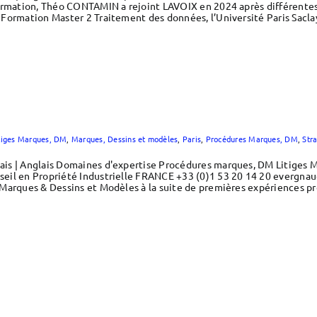
formation, Théo CONTAMIN a rejoint LAVOIX en 2024 après différente
Formation Master 2 Traitement des données, l’Université Paris Sacla
tiges Marques, DM
,
Marques, Dessins et modèles
,
Paris
,
Procédures Marques, DM
,
Str
is | Anglais Domaines d'expertise Procédures marques, DM Litiges 
eil en Propriété Industrielle FRANCE +33 (0)1 53 20 14 20 evergnau
Marques & Dessins et Modèles à la suite de premières expériences pr