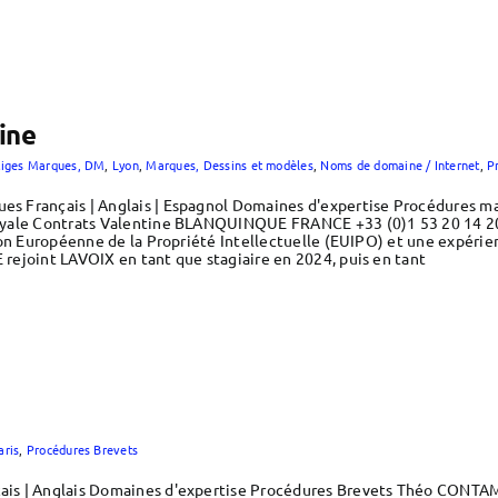
ine
tiges Marques, DM
,
Lyon
,
Marques, Dessins et modèles
,
Noms de domaine / Internet
,
P
 Français | Anglais | Espagnol Domaines d'expertise Procédures m
oyale Contrats Valentine BLANQUINQUE FRANCE +33 (0)1 53 20 14 20 
ion Européenne de la Propriété Intellectuelle (EUIPO) et une expérie
ejoint LAVOIX en tant que stagiaire en 2024, puis en tant
aris
,
Procédures Brevets
is | Anglais Domaines d'expertise Procédures Brevets Théo CONTA