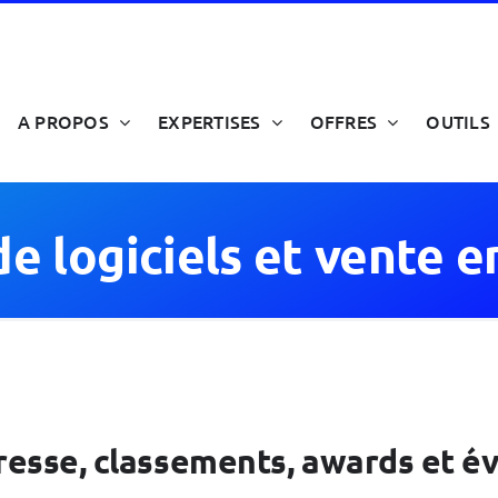
A PROPOS
EXPERTISES
OFFRES
OUTILS
de logiciels et vente e
 presse, classements, awards et 