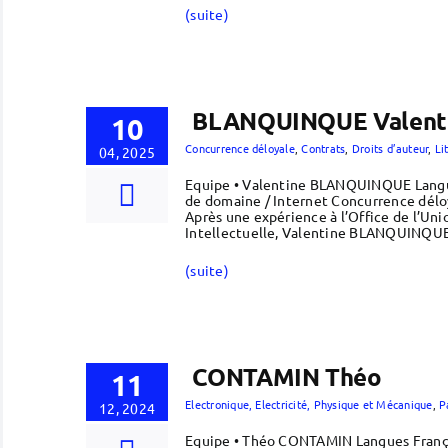
(suite)
BLANQUINQUE Valent
10
Concurrence déloyale
,
Contrats
,
Droits d’auteur
,
Li
04, 2025
Equipe • Valentine BLANQUINQUE Langues
de domaine / Internet Concurrence dél
Après une expérience à l’Office de l’Un
Intellectuelle, Valentine BLANQUINQUE r
(suite)
CONTAMIN Théo
11
Electronique, Electricité, Physique et Mécanique
,
P
12, 2024
Equipe • Théo CONTAMIN Langues França