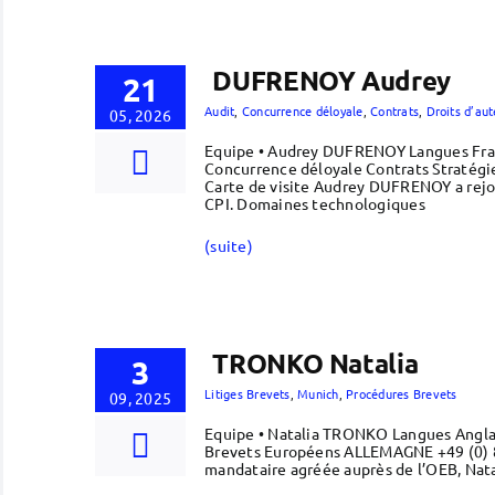
DUFRENOY Audrey
21
Audit
,
Concurrence déloyale
,
Contrats
,
Droits d’aut
05, 2026
Equipe • Audrey DUFRENOY Langues Fran
Concurrence déloyale Contrats Stratégi
Carte de visite Audrey DUFRENOY a rejoi
CPI. Domaines technologiques
(suite)
TRONKO Natalia
3
Litiges Brevets
,
Munich
,
Procédures Brevets
09, 2025
Equipe • Natalia TRONKO Langues Anglai
Brevets Européens ALLEMAGNE +49 (0) 89
mandataire agréée auprès de l’OEB, Na