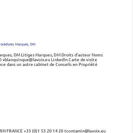
rocédures Marques, DM
arques, DM Litiges Marques, DM Droits d'auteur Noms
vblanquinque@lavoix.eu LinkedIn Carte de visite
nce dans un autre cabinet de Conseils en Propriété
MIN FRANCE +33 (0)1 53 20 14 20 tcontamin@lavoix.eu