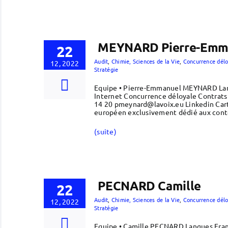
MEYNARD Pierre-Emm
22
Audit
,
Chimie, Sciences de la Vie
,
Concurrence délo
12, 2022
Stratégie
Equipe • Pierre-Emmanuel MEYNARD Langu
Internet Concurrence déloyale Contrats
14 20 pmeynard@lavoix.eu Linkedin Cart
européen exclusivement dédié aux conten
(suite)
PECNARD Camille
22
Audit
,
Chimie, Sciences de la Vie
,
Concurrence délo
12, 2022
Stratégie
Equipe • Camille PECNARD Langues Franç