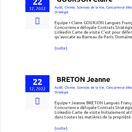
22
Audit
,
Chimie, Sciences de la Vie
,
Concurrence délo
12, 2022
Stratégie
Equipe • Claire GOURJON Langues Françai
Concurrence déloyale Contrats Stratégi
Linkedin Carte de visite C’est pour défen
qu’avocate au Barreau de Paris. Domain
(suite)
BRETON Jeanne
22
Audit
,
Chimie, Sciences de la Vie
,
Concurrence délo
12, 2022
Stratégie
Equipe • Jeanne BRETON Langues Françai
Concurrence déloyale Contrats Stratégi
Linkedin Carte de visite Initialement a
dans toutes les matières de la propriété
(suite)