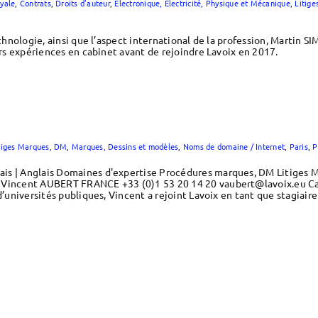
yale
,
Contrats
,
Droits d’auteur
,
Electronique, Electricité, Physique et Mécanique
,
Litige
echnologie, ainsi que l’aspect international de la profession, Martin S
eurs expériences en cabinet avant de rejoindre Lavoix en 2017.
tiges Marques, DM
,
Marques, Dessins et modèles
,
Noms de domaine / Internet
,
Paris
,
P
is | Anglais Domaines d'expertise Procédures marques, DM Litiges 
 Vincent AUBERT FRANCE +33 (0)1 53 20 14 20 vaubert@lavoix.eu Cart
d’universités publiques, Vincent a rejoint Lavoix en tant que stagiai