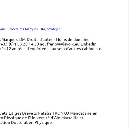
aris
,
Procédures Marques, DM
,
Stratégie
s Marques, DM Droits d'auteur Noms de domaine
+33 (0)1 53 20 14 20 adufrenoy@lavoix.eu LinkedIn
ès 12 années d’expérience au sein d’autres cabinets de
evets Litiges Brevets Natalia TRONKO Mandataire en
Physique de l’Université d’Aix-Marseille et
ation Doctorat en Physique