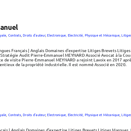
anuel
yale
,
Contrats
,
Droits d’auteur
,
Electronique, Electricité, Physique et Mécanique
,
Litige
es Français | Anglais Domaines d'expertise Litiges Brevets Litige
 Stratégie Audit Pierre-Emmanuel MEYNARD Associé Avocat à la Cou
e de visite Pierre-Emmanuel MEYNARD a rejoint Lavoix en 2017 après
tieux de la propriété industrielle. Il est nommé Associé en 2020.
yale
,
Contrats
,
Droits d’auteur
,
Electronique, Electricité, Physique et Mécanique
,
Litige
ais | Anglais Domaines d'expertise Litiges Brevets Litiges Marques,