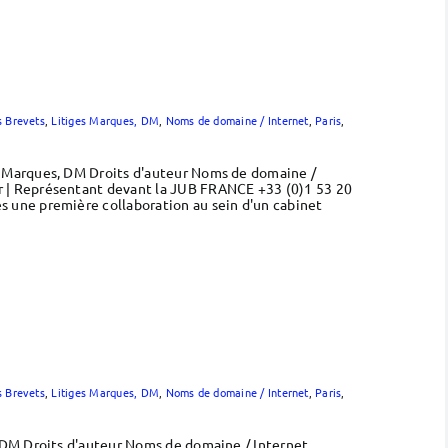
s Brevets
,
Litiges Marques, DM
,
Noms de domaine / Internet
,
Paris
,
s Marques, DM Droits d'auteur Noms de domaine /
r | Représentant devant la JUB FRANCE +33 (0)1 53 20
 une première collaboration au sein d'un cabinet
s Brevets
,
Litiges Marques, DM
,
Noms de domaine / Internet
,
Paris
,
 DM Droits d'auteur Noms de domaine / Internet