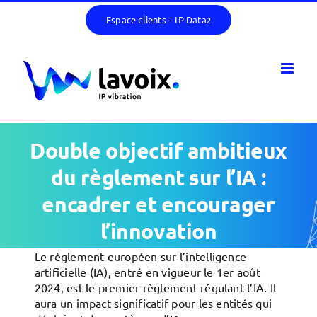
Passer
Espace clients – IP Data
2
au
contenu
Double objectif ambitieux
du règlement sur l’IA :
encadrer et encourager
l’innovation
Le règlement européen sur l’intelligence
artificielle (IA), entré en vigueur le 1er août
2024, est le premier règlement régulant l’IA. Il
aura un impact significatif pour les entités qui