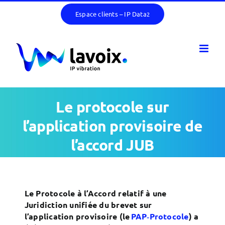
Skip
Espace clients – IP Data
2
to
content
Le protocole sur
l’application provisoire de
l’accord JUB
Le Protocole à l’Accord relatif à une
Juridiction unifiée du brevet sur
l’application provisoire (le
PAP‑Protocole
) a