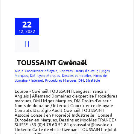
22
12, 2022
TOUSSAINT Gwénaël
Audit
,
Concurrence déloyale
,
Contrats
,
Droits d’auteur
,
Litiges
Marques, DM
,
Lyon
,
Marques, Dessins et modèles
,
Noms de
domaine / Internet
,
Procédures Marques, DM
,
Stratégie
Equipe • Gwénaël TOUSSAINT Langues Français |
Anglais | Allemand Domaines d'expertise Procédures
marques, DM Litiges Marques, DM Droits d'auteur
Noms de domaine / Internet Concurrence déloyale
Contrats Stratégie Audit Gwénaël TOUSSAINT
Associé Conseil en Propriété Industrielle | Conseil
Européen en Marques, Dessins et Modèles FRANCE •
SUISSE +33 (0)4 78 60 52 84 gtoussaint@lavoix.eu
Linkedin Carte de visite Gwénaël TOUSSAINT rejoint
Lavoix en 2005 après une première expérience en