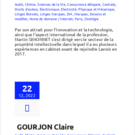
Audit
,
Chimie, Sciences de la Vie
,
Concurrence déloyale
,
Contrats
,
Droits d’auteur
,
Electronique, Electricité, Physique et Mécanique
,
Litiges Brevets
,
Litiges Marques, DM
,
Marques, Dessins et
modèles
,
Noms de domaine / Internet
,
Paris
,
Stratégie
Par son attrait pour l’innovation et la technologie,
ainsi que l’aspect international de la profession,
Martin SIMONNET s’est dirigé vers le secteur de la
propriété intellectuelle dans lequel il a eu plusieurs
expériences en cabinet avant de rejoindre Lavoix en
2017.
22
12, 2022
GOURJON Claire
Audit
,
Chimie, Sciences de la Vie
,
Concurrence déloyale
,
Contrats
,