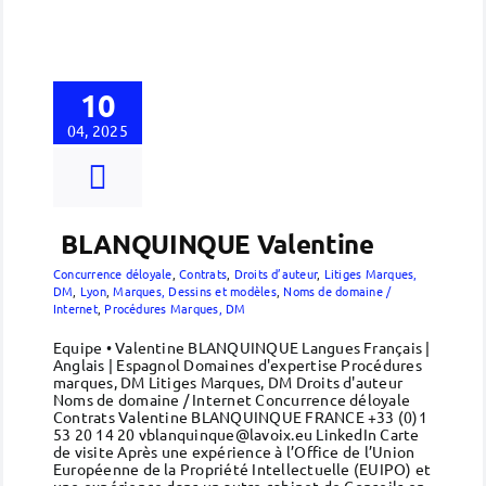
10
04, 2025
BLANQUINQUE Valentine
Concurrence déloyale
,
Contrats
,
Droits d’auteur
,
Litiges Marques,
DM
,
Lyon
,
Marques, Dessins et modèles
,
Noms de domaine /
Internet
,
Procédures Marques, DM
Equipe • Valentine BLANQUINQUE Langues Français |
Anglais | Espagnol Domaines d'expertise Procédures
marques, DM Litiges Marques, DM Droits d'auteur
Noms de domaine / Internet Concurrence déloyale
Contrats Valentine BLANQUINQUE FRANCE +33 (0)1
53 20 14 20 vblanquinque@lavoix.eu LinkedIn Carte
de visite Après une expérience à l’Office de l’Union
Européenne de la Propriété Intellectuelle (EUIPO) et
une expérience dans un autre cabinet de Conseils en