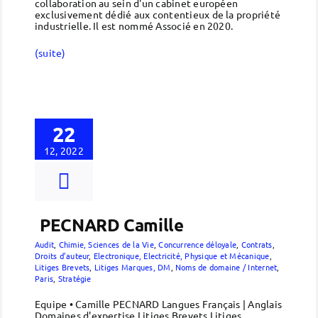
collaboration au sein d'un cabinet européen
exclusivement dédié aux contentieux de la propriété
industrielle. Il est nommé Associé en 2020.
(suite)
22
12, 2022
PECNARD Camille
Audit
,
Chimie, Sciences de la Vie
,
Concurrence déloyale
,
Contrats
,
Droits d’auteur
,
Electronique, Electricité, Physique et Mécanique
,
Litiges Brevets
,
Litiges Marques, DM
,
Noms de domaine / Internet
,
Paris
,
Stratégie
Equipe • Camille PECNARD Langues Français | Anglais
Domaines d'expertise Litiges Brevets Litiges