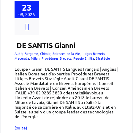
23
09, 2025
DE SANTIS Gianni
Audit
,
Bergame
,
Chimie, Sciences de la Vie
,
Litiges Brevets
,
Macerata
,
Milan
,
Procédures Brevets
,
Reggio Emilia
,
Stratégie
Equipe • Gianni DE SANTIS Langues Français | Anglais |
Italien Domaines d'expertise Procédures Brevets
Litiges Brevets Stratégie Audit Gianni DE SANTIS
Associé Mandataire en Brevets Européens | Conseil
Italien en Brevets | Conseil Américain en Brevets
ITALIE +39 02 9285 3850 gdesantis@lavoix.eu
Linkedin Avant de rejoindre en 2018 le bureau de
Milan de Lavoix, Gianni DE SANTIS a réalisé la
majorité de sa carrière en Italie, aux Etats-Unis et en
Suisse, au sein d'un groupe leader des technologies
de l'énergie
(suite)