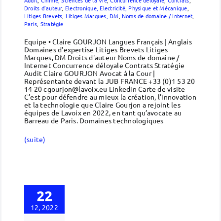
Droits d’auteur
,
Electronique, Electricité, Physique et Mécanique
,
Litiges Brevets
,
Litiges Marques, DM
,
Noms de domaine / Internet
,
Paris
,
Stratégie
Equipe • Claire GOURJON Langues Français | Anglais
Domaines d'expertise Litiges Brevets Litiges
Marques, DM Droits d'auteur Noms de domaine /
Internet Concurrence déloyale Contrats Stratégie
Audit Claire GOURJON Avocat à la Cour |
Représentante devant la JUB FRANCE +33 (0)1 53 20
14 20 cgourjon@lavoix.eu Linkedin Carte de visite
C’est pour défendre au mieux la création, l’innovation
et la technologie que Claire Gourjon a rejoint les
équipes de Lavoix en 2022, en tant qu’avocate au
Barreau de Paris. Domaines technologiques
(suite)
22
12, 2022