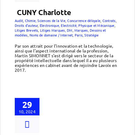
CUNY Charlotte
Audit
,
Chimie, Sciences de la Vie
,
Concurrence déloyale
,
Contrats
,
Droits d’auteur
,
Electronique, Electricité, Physique et Mécanique
,
Litiges Brevets
,
Litiges Marques, DM
,
Marques, Dessins et
modèles
,
Noms de domaine / Internet
,
Paris
,
Stratégie
Par son attrait pour l’innovation et la technologie,
ainsi que l’aspect international de la profession,
Martin SIMONNET s’est dirigé vers le secteur de la
propriété intellectuelle dans lequel il a eu plusieurs
expériences en cabinet avant de rejoindre Lavoix en
2017.
29
10, 2024