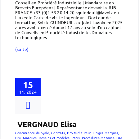
Conseil en Propriété Industrielle | Mandataire en
Brevets Européens | Représentante devant la JUB
FRANCE +33 (0)1 53 20 14 20 sguindeuil@lavoix.eu
Linkedin Carte de visite Ingénieur – Docteur de
formation, Soizic GUINDEUIL a rejoint Lavoix en 2025
après avoir exercé durant 17 ans au sein d’un cabinet
de Conseils en Propriété Industrielle. Domaines
technologiques
(suite)
15
11, 2024
VERGNAUD Elisa
Concurrence déloyale
,
Contrats
,
Droits d’auteur
,
Litiges Marques,
DM
,
Marques, Dessins et modèles
,
Paris
,
Procédures Marques, DM
,