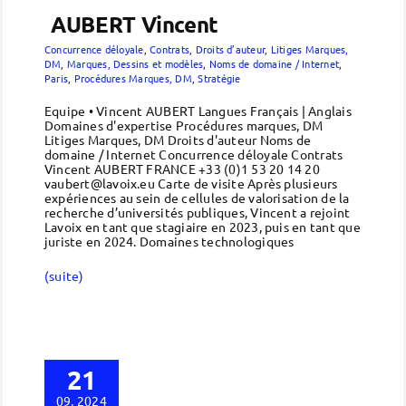
AUBERT Vincent
Concurrence déloyale
,
Contrats
,
Droits d’auteur
,
Litiges Marques,
DM
,
Marques, Dessins et modèles
,
Noms de domaine / Internet
,
Paris
,
Procédures Marques, DM
,
Stratégie
Equipe • Vincent AUBERT Langues Français | Anglais
Domaines d'expertise Procédures marques, DM
Litiges Marques, DM Droits d'auteur Noms de
domaine / Internet Concurrence déloyale Contrats
Vincent AUBERT FRANCE +33 (0)1 53 20 14 20
vaubert@lavoix.eu Carte de visite Après plusieurs
expériences au sein de cellules de valorisation de la
recherche d’universités publiques, Vincent a rejoint
Lavoix en tant que stagiaire en 2023, puis en tant que
juriste en 2024. Domaines technologiques
(suite)
21
09, 2024