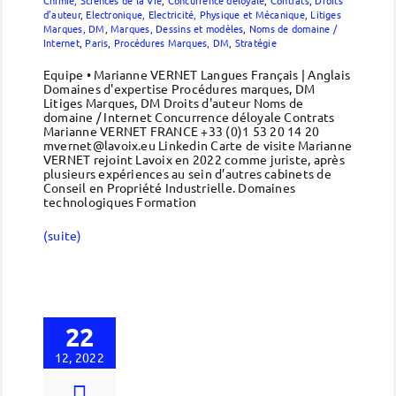
d’auteur
,
Electronique, Electricité, Physique et Mécanique
,
Litiges
Marques, DM
,
Marques, Dessins et modèles
,
Noms de domaine /
Internet
,
Paris
,
Procédures Marques, DM
,
Stratégie
Equipe • Marianne VERNET Langues Français | Anglais
Domaines d'expertise Procédures marques, DM
Litiges Marques, DM Droits d'auteur Noms de
domaine / Internet Concurrence déloyale Contrats
Marianne VERNET FRANCE +33 (0)1 53 20 14 20
mvernet@lavoix.eu Linkedin Carte de visite Marianne
VERNET rejoint Lavoix en 2022 comme juriste, après
plusieurs expériences au sein d’autres cabinets de
Conseil en Propriété Industrielle. Domaines
technologiques Formation
(suite)
22
12, 2022