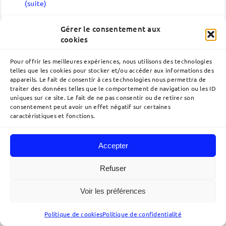
(suite)
Gérer le consentement aux
cookies
21
Pour offrir les meilleures expériences, nous utilisons des technologies
telles que les cookies pour stocker et/ou accéder aux informations des
12, 2022
appareils. Le fait de consentir à ces technologies nous permettra de
traiter des données telles que le comportement de navigation ou les ID
uniques sur ce site. Le fait de ne pas consentir ou de retirer son
consentement peut avoir un effet négatif sur certaines
caractéristiques et fonctions.
MICHIELS Stéphanie
Audit
,
Chimie, Sciences de la Vie
,
Concurrence déloyale
,
Contrats
,
Accepter
Litiges Brevets
,
Procédures Brevets
,
Stratégie
,
Toulouse
Equipe • Stéphanie MICHIELS Langues Français |
Refuser
Anglais | Allemand Domaines d'expertise Procédures
Brevets Litiges Brevets Concurrence déloyale
Contrats Stratégie Audit Stéphanie MICHIELS
Voir les préférences
Associée Conseil en Propriété Industrielle |
Mandataire en Brevets Européens | Admissible au
Registre des Conseils Anglais en Brevets |
Politique de cookies
Politique de confidentialité
Représentante devant la JUB FRANCE • ALLEMAGNE