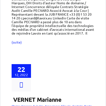
Marques, DM Droits d'auteur Noms de domaine /
Internet Concurrence déloyale Contrats Stratégie
Audit Camille PECNARD Associé Avocat à la Cour |
Représentant devant la JUB FRANCE +33 (0)1 53 20
14 20 cpecnard@lavoix.eu Linkedin Carte de visite
Camille PECNARD a passé plus de 10 ans dans
l'équipe de propriété intellectuelle des technologies
des médias d'un cabinet d'avocats international avant
de rejoindre Lavoix en tant qu'associé en 2017. Il
(suite)
22
12, 2022
VERNET Marianne
Chimie, Sciences de la Vie
,
Concurrence déloyale
,
Contrats
,
Droits