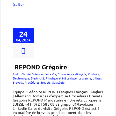
(suite)
24
04, 2024
REPOND Grégoire
Audit
,
Chimie, Sciences de la Vie
,
Concurrence déloyale
,
Contrats
,
Electronique, Electricité, Physique et Mécanique
,
Lausanne
,
Litiges
Brevets
,
Procédures Brevets
,
Stratégie
Equipe • Grégoire REPOND Langues Français | Anglais
| Allemand Domaines d'expertise Procédures Brevets
Grégoire REPOND Mandataire en Brevets Européens
SUISSE +41 (0) 21 588 08 52 grepond@lavoix.eu
Linkedin Carte de visite Grégoire REPOND est actif
en matière de brevets principalement dans les