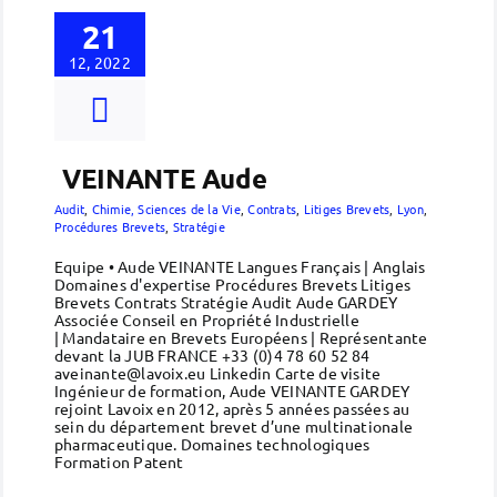
21
12, 2022
VEINANTE Aude
Audit
,
Chimie, Sciences de la Vie
,
Contrats
,
Litiges Brevets
,
Lyon
,
Procédures Brevets
,
Stratégie
Equipe • Aude VEINANTE Langues Français | Anglais
Domaines d'expertise Procédures Brevets Litiges
Brevets Contrats Stratégie Audit Aude GARDEY
Associée Conseil en Propriété Industrielle
| Mandataire en Brevets Européens | Représentante
devant la JUB FRANCE +33 (0)4 78 60 52 84
aveinante@lavoix.eu Linkedin Carte de visite
Ingénieur de formation, Aude VEINANTE GARDEY
rejoint Lavoix en 2012, après 5 années passées au
sein du département brevet d’une multinationale
pharmaceutique. Domaines technologiques
Formation Patent