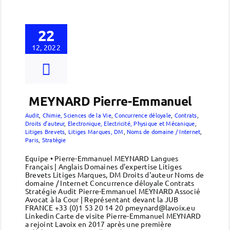
22
12, 2022
MEYNARD Pierre-Emmanuel
Audit
,
Chimie, Sciences de la Vie
,
Concurrence déloyale
,
Contrats
,
Droits d’auteur
,
Electronique, Electricité, Physique et Mécanique
,
Litiges Brevets
,
Litiges Marques, DM
,
Noms de domaine / Internet
,
Paris
,
Stratégie
Equipe • Pierre-Emmanuel MEYNARD Langues
Français | Anglais Domaines d'expertise Litiges
Brevets Litiges Marques, DM Droits d'auteur Noms de
domaine / Internet Concurrence déloyale Contrats
Stratégie Audit Pierre-Emmanuel MEYNARD Associé
Avocat à la Cour | Représentant devant la JUB
FRANCE +33 (0)1 53 20 14 20 pmeynard@lavoix.eu
Linkedin Carte de visite Pierre-Emmanuel MEYNARD
a rejoint Lavoix en 2017 après une première