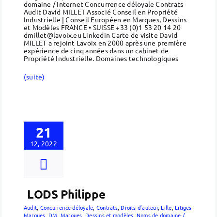
domaine / Internet Concurrence déloyale Contrats
Audit David MILLET Associé Conseil en Propriété
Industrielle | Conseil Européen en Marques, Dessins
et Modèles FRANCE • SUISSE +33 (0)1 53 20 14 20
dmillet@lavoix.eu Linkedin Carte de visite David
MILLET a rejoint Lavoix en 2000 après une première
expérience de cinq années dans un cabinet de
Propriété Industrielle. Domaines technologiques
(suite)
21
12, 2022
LODS Philippe
Audit
,
Concurrence déloyale
,
Contrats
,
Droits d’auteur
,
Lille
,
Litiges
Marques, DM
,
Marques, Dessins et modèles
,
Noms de domaine /