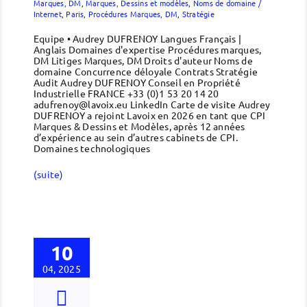
Marques, DM
,
Marques, Dessins et modèles
,
Noms de domaine /
Internet
,
Paris
,
Procédures Marques, DM
,
Stratégie
Equipe • Audrey DUFRENOY Langues Français |
Anglais Domaines d'expertise Procédures marques,
DM Litiges Marques, DM Droits d'auteur Noms de
domaine Concurrence déloyale Contrats Stratégie
Audit Audrey DUFRENOY Conseil en Propriété
Industrielle FRANCE +33 (0)1 53 20 14 20
adufrenoy@lavoix.eu LinkedIn Carte de visite Audrey
DUFRENOY a rejoint Lavoix en 2026 en tant que CPI
Marques & Dessins et Modèles, après 12 années
d’expérience au sein d’autres cabinets de CPI.
Domaines technologiques
(suite)
10
04, 2025