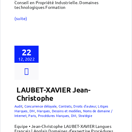
Conseil en Propriété Industrielle. Domaines
technologiques Formation
(suite)
22
12, 2022
LAUBET-XAVIER Jean-
Christophe
Audit
,
Concurrence déloyale
,
Contrats
,
Droits d’auteur
,
Litiges
Marques, DM
,
Marques, Dessins et modèles
,
Noms de domaine /
Internet
,
Paris
,
Procédures Marques, DM
,
Stratégie
Equipe • Jean-Christophe LAUBET-XAVIER Langues
Français | Anglais Domaines d'expertise Procédures