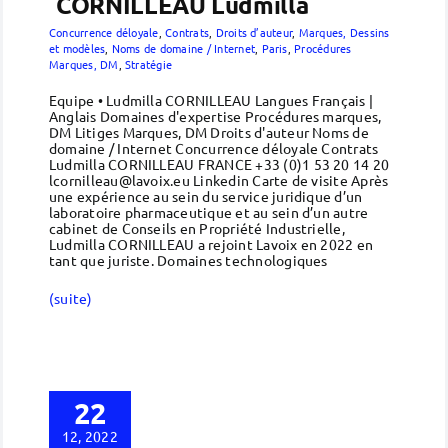
CORNILLEAU Ludmilla
Concurrence déloyale
,
Contrats
,
Droits d’auteur
,
Marques, Dessins
et modèles
,
Noms de domaine / Internet
,
Paris
,
Procédures
Marques, DM
,
Stratégie
Equipe • Ludmilla CORNILLEAU Langues Français |
Anglais Domaines d'expertise Procédures marques,
DM Litiges Marques, DM Droits d'auteur Noms de
domaine / Internet Concurrence déloyale Contrats
Ludmilla CORNILLEAU FRANCE +33 (0)1 53 20 14 20
lcornilleau@lavoix.eu Linkedin Carte de visite Après
une expérience au sein du service juridique d’un
laboratoire pharmaceutique et au sein d’un autre
cabinet de Conseils en Propriété Industrielle,
Ludmilla CORNILLEAU a rejoint Lavoix en 2022 en
tant que juriste. Domaines technologiques
(suite)
22
12, 2022