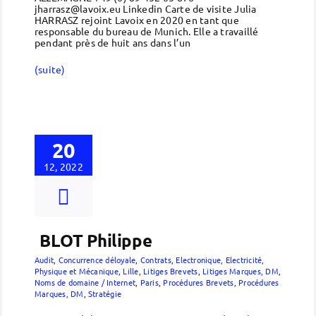
jharrasz@lavoix.eu Linkedin Carte de visite Julia
HARRASZ rejoint Lavoix en 2020 en tant que
responsable du bureau de Munich. Elle a travaillé
pendant près de huit ans dans l’un
(suite)
20
12, 2022
BLOT Philippe
Audit
,
Concurrence déloyale
,
Contrats
,
Electronique, Electricité,
Physique et Mécanique
,
Lille
,
Litiges Brevets
,
Litiges Marques, DM
,
Noms de domaine / Internet
,
Paris
,
Procédures Brevets
,
Procédures
Marques, DM
,
Stratégie