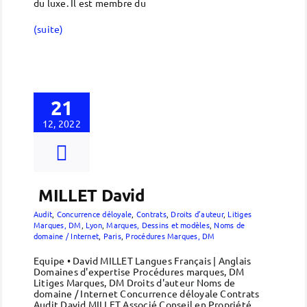
du luxe. Il est membre du
(suite)
21
12, 2022
MILLET David
Audit
,
Concurrence déloyale
,
Contrats
,
Droits d’auteur
,
Litiges
Marques, DM
,
Lyon
,
Marques, Dessins et modèles
,
Noms de
domaine / Internet
,
Paris
,
Procédures Marques, DM
Equipe • David MILLET Langues Français | Anglais
Domaines d'expertise Procédures marques, DM
Litiges Marques, DM Droits d'auteur Noms de
domaine / Internet Concurrence déloyale Contrats
Audit David MILLET Associé Conseil en Propriété