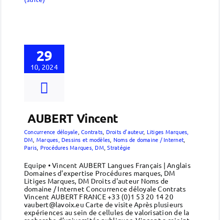
29
10, 2024
AUBERT Vincent
Concurrence déloyale
,
Contrats
,
Droits d’auteur
,
Litiges Marques,
DM
,
Marques, Dessins et modèles
,
Noms de domaine / Internet
,
Paris
,
Procédures Marques, DM
,
Stratégie
Equipe • Vincent AUBERT Langues Français | Anglais
Domaines d'expertise Procédures marques, DM
Litiges Marques, DM Droits d'auteur Noms de
domaine / Internet Concurrence déloyale Contrats
Vincent AUBERT FRANCE +33 (0)1 53 20 14 20
vaubert@lavoix.eu Carte de visite Après plusieurs
expériences au sein de cellules de valorisation de la
recherche d’universités publiques, Vincent a rejoint