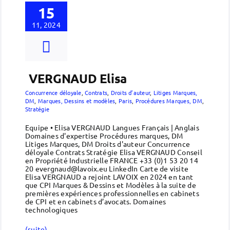
15
11, 2024
VERGNAUD Elisa
Concurrence déloyale
,
Contrats
,
Droits d’auteur
,
Litiges Marques,
DM
,
Marques, Dessins et modèles
,
Paris
,
Procédures Marques, DM
,
Stratégie
Equipe • Elisa VERGNAUD Langues Français | Anglais
Domaines d'expertise Procédures marques, DM
Litiges Marques, DM Droits d'auteur Concurrence
déloyale Contrats Stratégie Elisa VERGNAUD Conseil
en Propriété Industrielle FRANCE +33 (0)1 53 20 14
20 evergnaud@lavoix.eu LinkedIn Carte de visite
Elisa VERGNAUD a rejoint LAVOIX en 2024 en tant
que CPI Marques & Dessins et Modèles à la suite de
premières expériences professionnelles en cabinets
de CPI et en cabinets d’avocats. Domaines
technologiques
(suite)