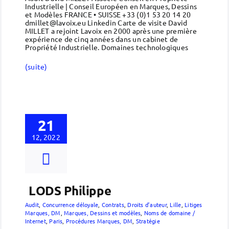
Industrielle | Conseil Européen en Marques, Dessins
et Modèles FRANCE • SUISSE +33 (0)1 53 20 14 20
dmillet@lavoix.eu Linkedin Carte de visite David
MILLET a rejoint Lavoix en 2000 après une première
expérience de cinq années dans un cabinet de
Propriété Industrielle. Domaines technologiques
(suite)
21
12, 2022
LODS Philippe
Audit
,
Concurrence déloyale
,
Contrats
,
Droits d’auteur
,
Lille
,
Litiges
Marques, DM
,
Marques, Dessins et modèles
,
Noms de domaine /
Internet
,
Paris
,
Procédures Marques, DM
,
Stratégie