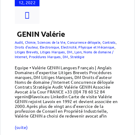
12, 2022
GENIN Valérie
Audit
,
Chimie, Sciences de la Vie
,
Concurrence déloyale
,
Contrats
,
Droits d’auteur
,
Electronique, Electricité, Physique et Mécanique
,
Litiges Brevets
,
Litiges Marques, DM
,
Lyon
,
Noms de domaine /
Internet
,
Procédures Marques, DM
,
Stratégie
Equipe • Valérie GENIN Langues Français | Anglais
Domaines d'expertise Litiges Brevets Procédures
marques, DM Litiges Marques, DM Droits d'auteur
Noms de domaine / Internet Concurrence déloyale
Contrats Stratégie Audit Valérie GENIN Associée
Avocat à la Cour FRANCE +33 (0)4 78 60 52 84
vgenin@lavoix.eu Linkedin Carte de visite Valérie
GENIN rejoint Lavoix en 1992 et devient associée en
2000. Après plus de vingt ans d’exercice de la
profession de Conseil en Propriété Industrielle,
Valérie GENIN a choisi de redevenir avocat afin
(suite)