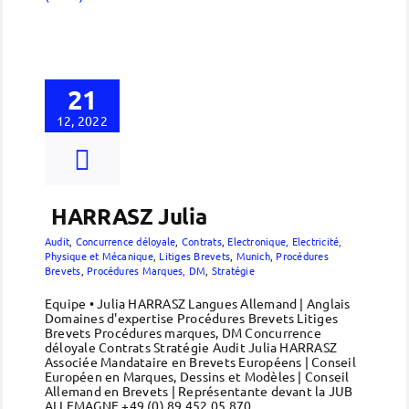
21
12, 2022
HARRASZ Julia
Audit
,
Concurrence déloyale
,
Contrats
,
Electronique, Electricité,
Physique et Mécanique
,
Litiges Brevets
,
Munich
,
Procédures
Brevets
,
Procédures Marques, DM
,
Stratégie
Equipe • Julia HARRASZ Langues Allemand | Anglais
Domaines d'expertise Procédures Brevets Litiges
Brevets Procédures marques, DM Concurrence
déloyale Contrats Stratégie Audit Julia HARRASZ
Associée Mandataire en Brevets Européens | Conseil
Européen en Marques, Dessins et Modèles | Conseil
Allemand en Brevets | Représentante devant la JUB
ALLEMAGNE +49 (0) 89 452 05 870