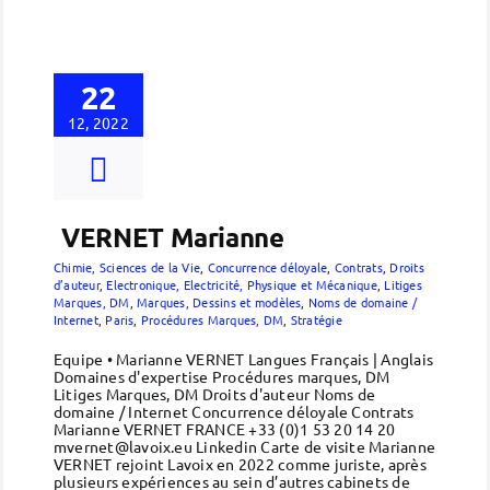
22
12, 2022
VERNET Marianne
Chimie, Sciences de la Vie
,
Concurrence déloyale
,
Contrats
,
Droits
d’auteur
,
Electronique, Electricité, Physique et Mécanique
,
Litiges
Marques, DM
,
Marques, Dessins et modèles
,
Noms de domaine /
Internet
,
Paris
,
Procédures Marques, DM
,
Stratégie
Equipe • Marianne VERNET Langues Français | Anglais
Domaines d'expertise Procédures marques, DM
Litiges Marques, DM Droits d'auteur Noms de
domaine / Internet Concurrence déloyale Contrats
Marianne VERNET FRANCE +33 (0)1 53 20 14 20
mvernet@lavoix.eu Linkedin Carte de visite Marianne
VERNET rejoint Lavoix en 2022 comme juriste, après
plusieurs expériences au sein d’autres cabinets de